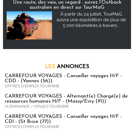
Une route, des voix, un regard : suivez l’Outback
australien en direct sur TourMaG
À partir du 24 juillet, TourMaG
suivra une expédition de plus de
5 000 kilomètres à travers...
LES
ANNONCES
CARREFOUR VOYAGES - Conseiller voyages H/F -
CDD - (Vannes (56))
OFFRES D'EMPLOI TOURISME
CARREFOUR VOYAGES - Alternant(e) Chargé(e) de
ressources humaines H/F - (Massy/Evry (91))
ALTERNANCE / STAGES TOURISME
CARREFOUR VOYAGES - Conseiller voyages H/F -
CDI - (St Brice (77))
OFFRES D'EMPLOI TOURISME