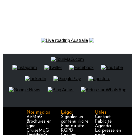
Nos médias
Légal
Utiles
AirMaG
Signaler un
Contact
Brochures en
contenu illicite
Publicité
ligne
Plan du site
Agenda
CruiseMaG
RGPD
La presse en