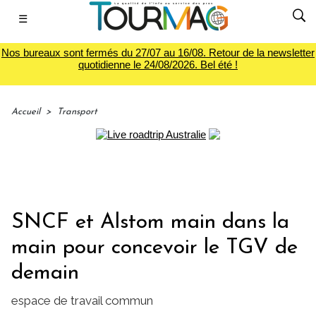
☰
Nos bureaux sont fermés du 27/07 au 16/08. Retour de la newsletter
quotidienne le 24/08/2026. Bel été !
Accueil
>
Transport
SNCF et Alstom main dans la
main pour concevoir le TGV de
demain
espace de travail commun