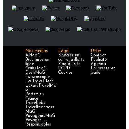
Nos médias
Légal
Utiles
AirMaG
Signaler un
Contact
Brochures en
contenu illicite
Publicité
ligne
Plan du site
Agenda
CruiseMaG
RGPD
La presse en
DestiMaG
Cookies
parle
Futuroscopie
La Travel Tech
LuxuryTravelMa
G
Partez en
France
TravelJobs
TravelManager
MaG
VoyageursMaG
Voyages
Responsables