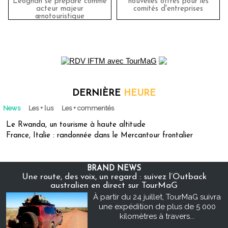
Léognan se prépare comme
nouvelles offres pour les
acteur majeur
comités d'entreprises
œnotouristique
DERNIÈRE
HEURE
News
Les + lus
Les + commentés
Le Rwanda, un tourisme à haute altitude
France, Italie : randonnée dans le Mercantour frontalier
BRAND NEWS
Une route, des voix, un regard : suivez l’Outback
australien en direct sur TourMaG
À partir du 24 juillet, TourMaG suivra
une expédition de plus de 5 000
kilomètres à travers...