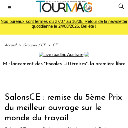
☰
Nos bureaux sont fermés du 27/07 au 16/08. Retour de la newsletter
quotidienne le 24/08/2026. Bel été !
Accueil
>
Groupes / CE
>
CE
 lancement des "Escales Littéraires", la première librairie 
SalonsCE : remise du 5ème Prix
du meilleur ouvrage sur le
monde du travail