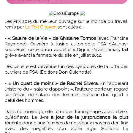
Les Prix 2015 du meilleur ouvrage sur le monde du travail,
remis par
Le Toit Citoyen
sont allés à :
-
« Salaire de la Vie » de Ghislaine Tormos
(avec Francine
Raymond). Ouvrière à l’usine automobile PSA d’Aulnay-
sous-Bois, celle qu’on appelle « Gigi » n’avait jamais fait
grève avant la fermeture du site en juillet 2012.
Depuis elle est devenue l’un des symboles de la lutte des
ouvriers de PSA. (Editions Don Quichotte).
-
« Un quart de moins » de Rachel Silvera.
En rappelant
l’histoire du « salaire d’appoint », l’auteure porte un regard
sur l’écart de salaire des femmes inférieur d’un quart à
celui des hommes.
Dans cet ouvrage, elle offre des témoignages aussi divers
qu’édifiants. Le livre
à jour de la jurisprudence la plus
récente
donne aux femmes de nouveaux moyens d’en finir
avec des inégalités d’un autre âge. (Editions La