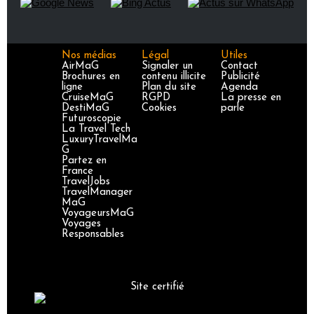
Nos médias
Légal
Utiles
AirMaG
Signaler un
Contact
Brochures en
contenu illicite
Publicité
ligne
Plan du site
Agenda
CruiseMaG
RGPD
La presse en
DestiMaG
Cookies
parle
Futuroscopie
La Travel Tech
LuxuryTravelMa
G
Partez en
France
TravelJobs
TravelManager
MaG
VoyageursMaG
Voyages
Responsables
Site certifié