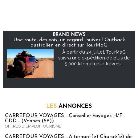
BRAND NEWS
Une route, des voix, un regard : suivez l’Outback
australien en direct sur TourMaG
À partir du 24 juillet, TourMaG
suivra une expédition de plus de
5 000 kilomètres à travers...
LES
ANNONCES
CARREFOUR VOYAGES - Conseiller voyages H/F -
CDD - (Vannes (56))
OFFRES D'EMPLOI TOURISME
CARREFOUR VOYAGES - Alternant(e) Chargé(e) de