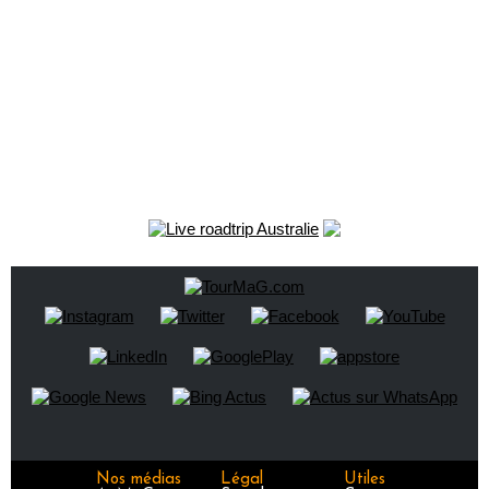
Nos médias
Légal
Utiles