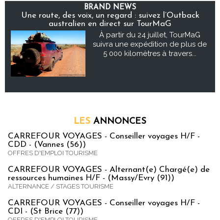
BRAND NEWS
Une route, des voix, un regard : suivez l’Outback
australien en direct sur TourMaG
À partir du 24 juillet, TourMaG
suivra une expédition de plus de
5 000 kilomètres à travers...
LES
ANNONCES
CARREFOUR VOYAGES - Conseiller voyages H/F -
CDD - (Vannes (56))
OFFRES D'EMPLOI TOURISME
CARREFOUR VOYAGES - Alternant(e) Chargé(e) de
ressources humaines H/F - (Massy/Evry (91))
ALTERNANCE / STAGES TOURISME
CARREFOUR VOYAGES - Conseiller voyages H/F -
CDI - (St Brice (77))
OFFRES D'EMPLOI TOURISME