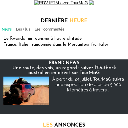
DERNIÈRE
HEURE
News
Les + lus
Les + commentés
Le Rwanda, un tourisme à haute altitude
France, Italie : randonnée dans le Mercantour frontalier
BRAND NEWS
Une route, des voix, un regard : suivez l’Outback
australien en direct sur TourMaG
À partir du 24 juillet, TourMaG suivra
une expédition de plus de 5 000
kilomètres à travers...
LES
ANNONCES