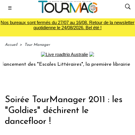
☰
Nos bureaux sont fermés du 27/07 au 16/08. Retour de la newsletter
quotidienne le 24/08/2026. Bel été !
Accueil
>
Tour Manager
ncement des "Escales Littéraires", la première librairie du 
Soirée TourManager 2011 : les
"Goldies" déchirent le
dancefloor !