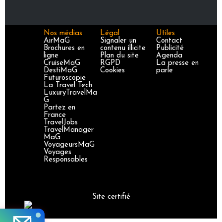
Nos médias
Légal
Utiles
AirMaG
Signaler un
Contact
Brochures en
contenu illicite
Publicité
ligne
Plan du site
Agenda
CruiseMaG
RGPD
La presse en
DestiMaG
Cookies
parle
Futuroscopie
La Travel Tech
LuxuryTravelMa
G
Partez en
France
TravelJobs
TravelManager
MaG
VoyageursMaG
Voyages
Responsables
Site certifié