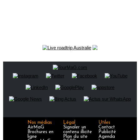
Nos médias
Légal
Utiles
AirMaG
Signaler un
Contact
Brochures en
contenu illicite
Publicité
ligne
Plan du site
Agenda