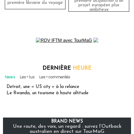
première acquisition d'un
première librairie du voyage
projet européen plus
ambitieux
DERNIÈRE
HEURE
News
Les + lus
Les + commentés
Detroit, une « US city » à la relance
Le Rwanda, un tourisme à haute altitude
BRAND NEWS
Une route, des voix, un regard : suivez l’Outback
australien en direct sur TourMaG