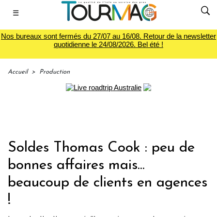
☰
Nos bureaux sont fermés du 27/07 au 16/08. Retour de la newsletter
quotidienne le 24/08/2026. Bel été !
Accueil
>
Production
Soldes Thomas Cook : peu de
bonnes affaires mais...
beaucoup de clients en agences
!