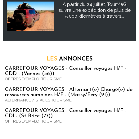
À partir du 24 juillet, TourMaG
suivra une expédition de plus de
5 000 kilomètres à travers...
LES
ANNONCES
CARREFOUR VOYAGES - Conseiller voyages H/F -
CDD - (Vannes (56))
OFFRES D'EMPLOI TOURISME
CARREFOUR VOYAGES - Alternant(e) Chargé(e) de
ressources humaines H/F - (Massy/Evry (91))
ALTERNANCE / STAGES TOURISME
CARREFOUR VOYAGES - Conseiller voyages H/F -
CDI - (St Brice (77))
OFFRES D'EMPLOI TOURISME