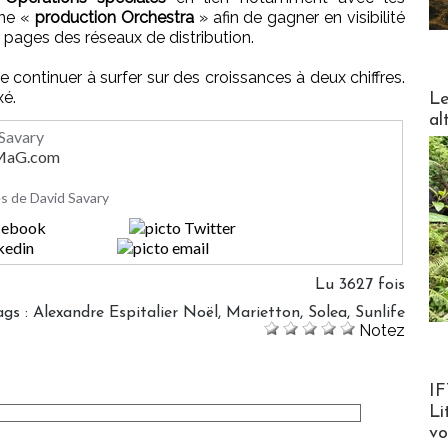
’une «
production Orchestra
» afin de gagner en visibilité
 pages des réseaux de distribution.
e continuer à surfer sur des croissances à deux chiffres.
DESTI
xé.
Le
al
 Savary
rMaG.com
les de David Savary
Lu 3627 fois
ags
:
Alexandre Espitalier Noël
,
Marietton
,
Solea
,
Sunlife
Notez
Product
IF
Li
v