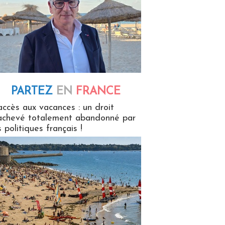
PARTEZ
EN
FRANCE
 en France
accès aux vacances : un droit
achevé totalement abandonné par
s politiques français !