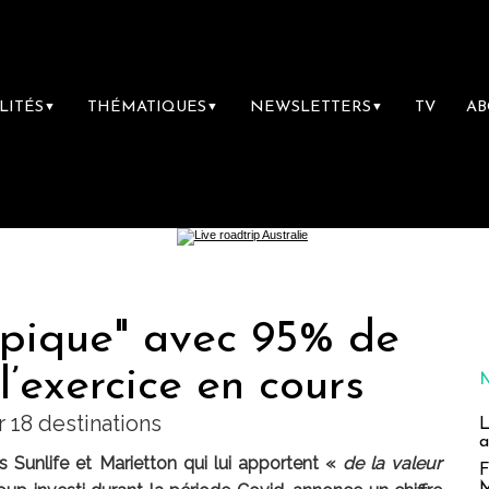
LITÉS
THÉMATIQUES
NEWSLETTERS
TV
A
▼
▼
▼
ypique" avec 95% de
l’exercice en cours
 18 destinations
L
a
s Sunlife et Marietton qui lui apportent «
de la valeur
F
M