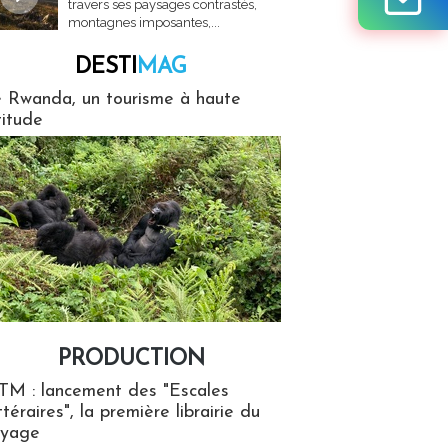
travers ses paysages contrastés,
montagnes imposantes,...
DESTI
MAG
MAG
 Rwanda, un tourisme à haute
titude
PRODUCTION
ion
TM : lancement des "Escales
ttéraires", la première librairie du
oyage