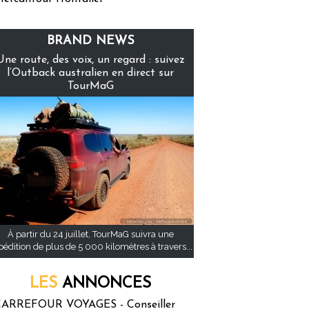
BRAND NEWS
Une route, des voix, un regard : suivez
l’Outback australien en direct sur
TourMaG
À partir du 24 juillet, TourMaG suivra une
pédition de plus de 5 000 kilomètres à travers...
LES
ANNONCES
ARREFOUR VOYAGES - Conseiller