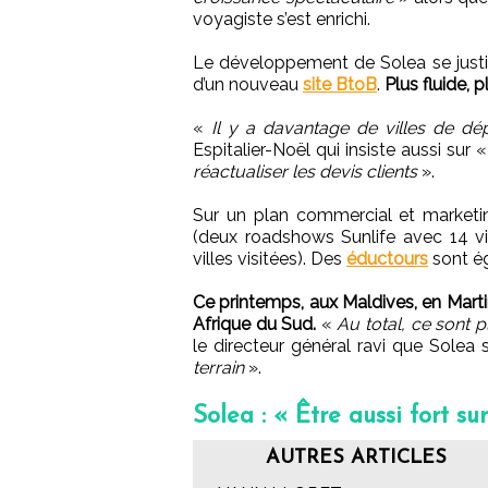
voyagiste s’est enrichi.
Le développement de Solea se justifi
d’un nouveau
site BtoB
.
Plus fluide, p
«
Il y a davantage de villes de dé
Espitalier-Noël qui insiste aussi sur 
réactualiser les devis clients
».
Sur un plan commercial et marketin
(deux roadshows Sunlife avec 14 vi
villes visitées). Des
éductours
sont é
Ce printemps, aux Maldives, en Martin
Afrique du Sud.
«
Au total, ce sont 
le directeur général ravi que Solea 
terrain
».
Solea : « Être aussi fort s
AUTRES ARTICLES