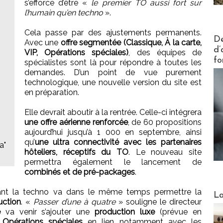
s’efforce d’être «
le premier TO aussi fort sur
l’humain qu’en techno
».
Cela passe par des ajustements permanents.
Actus V
De
Avec une
offre segmentée (Classique, À la carte,
d’
VIP, Opérations spéciales)
, des équipes de
fo
spécialistes sont là pour répondre à toutes les
demandes. D’un point de vue purement
technologique, une nouvelle version du site est
en préparation.
Elle devrait aboutir à la rentrée. Celle-ci intégrera
une offre aérienne renforcée
, de 60 propositions
aujourd’hui jusqu’à 1 000 en septembre, ainsi
qu’
une ultra connectivité avec les partenaires
a"
hôteliers, réceptifs du TO
. Le nouveau site
permettra également le lancement de
combinés et de pré-packages
.
rçant la techno va dans le même temps permettre la
Webinai
La
uction
. «
Passer d’une à quatre
» souligne le directeur
e
va venir s’ajouter une
production luxe
(prévue en
 Opérations spéciales
en lien notamment avec les