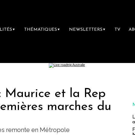
LITÉS
THÉMATIQUES
NEWSLETTERS
TV
A
▼
▼
▼
 : Maurice et la Rep
remières marches du
L
a
ses remonte en Métropole
F
M