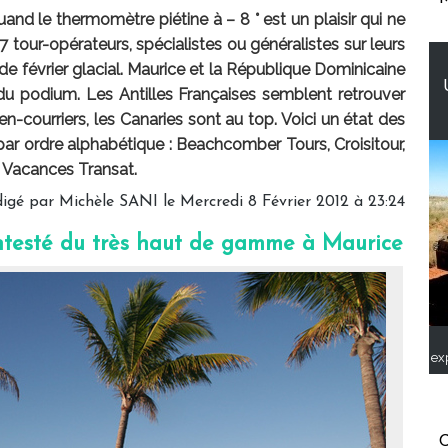
 quand le thermomètre piétine à – 8 ° est un plaisir qui ne
 tour-opérateurs, spécialistes ou généralistes sur leurs
de février glacial. Maurice et la République Dominicaine
u podium. Les Antilles Françaises semblent retrouver
n-courriers, les Canaries sont au top. Voici un état des
par ordre alphabétique : Beachcomber Tours, Croisitour,
t Vacances Transat.
igé par Michèle SANI le Mercredi 8 Février 2012 à 23:24
ntesté du très haut de gamme à Maurice
ex
C