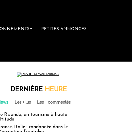
BONNEMENTS
PETITES ANNONCES
▼
DERNIÈRE
HEURE
News
Les + lus
Les + commentés
e Rwanda, un tourisme à haute
ltitude
rance, Italie : randonnée dans le
ercantour frontalier