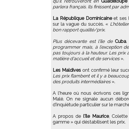
qu'il retrouveront en
Guadeloupe
parlera français. Ils finissent par ad
La République Dominicaine
et ses 
sur la vague du succès. «
L'hôtelle
bon rapport qualité/prix.
Plus décevante est l'île de
Cuba
programmer mais, à l'exception de 
pas toujours à la hauteur. Les prix
matière d'accueil et de services
».
Les Maldives
ont confirmé leur succ
Les prix flambent et il y a beauco
des produits intermédiaires
».
A l'heure où nous écrivons ces lig
Malé. On ne signale aucun débord
d'inquiétude particulier sur le march
A propos de
l'île Maurice
, Colette
gamme » qui déstabilisent les prix.