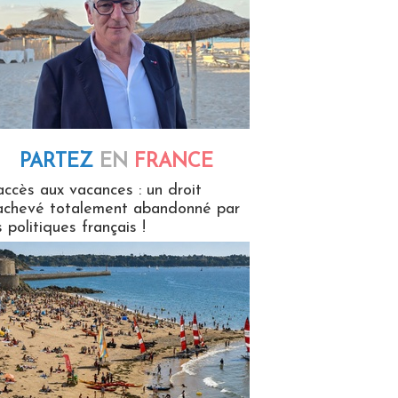
PARTEZ
EN
FRANCE
 en France
accès aux vacances : un droit
achevé totalement abandonné par
s politiques français !