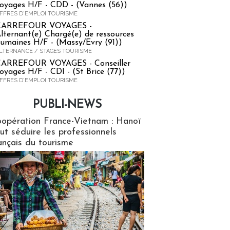
oyages H/F - CDD - (Vannes (56))
FFRES D'EMPLOI TOURISME
CARREFOUR VOYAGES -
lternant(e) Chargé(e) de ressources
umaines H/F - (Massy/Evry (91))
LTERNANCE / STAGES TOURISME
ARREFOUR VOYAGES - Conseiller
oyages H/F - CDI - (St Brice (77))
FFRES D'EMPLOI TOURISME
PUBLI-NEWS
ews
opération France-Vietnam : Hanoï
ut séduire les professionnels
ançais du tourisme