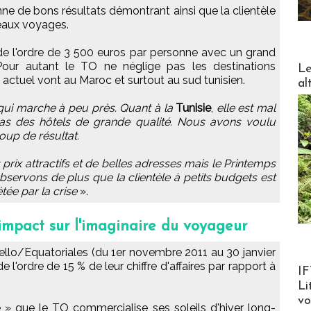
ne de bons résultats démontrant ainsi que la clientèle
beaux voyages.
de l'ordre de 3 500 euros par personne avec un grand
DESTI
 Pour autant le TO ne néglige pas les destinations
Le
 actuel vont au Maroc et surtout au sud tunisien.
al
 qui marche à peu près. Quant à la
Tunisie
,
elle est mal
bas des hôtels de grande qualité. Nous avons voulu
oup de résultat.
ix attractifs et de belles adresses mais le Printemps
bservons de plus que la clientèle à petits budgets est
étée par la crise
».
impact sur l'imaginaire du voyageur
ello/Equatoriales (du 1er novembre 2011 au 30 janvier
 l'ordre de 15 % de leur chiffre d'affaires par rapport à
Product
IF
Li
v
 » que le TO commercialise ses soleils d'hiver long-