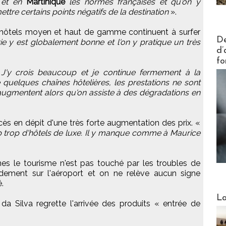
et en
Martinique
les normes françaises et qu'on y
mettre certains points négatifs de la destination
».
hôtels moyen et haut de gamme continuent à surfer
Actus V
De
rie y est globalement bonne et l'on y pratique un très
d’
fo
.
J'y crois beaucoup et je continue fermement à la
quelques chaînes hôtelières, les prestations ne sont
 augmentent alors qu'on assiste à des dégradations en
ès en dépit d'une très forte augmentation des prix. «
up trop d'hôtels de luxe. Il y manque comme à Maurice
nes le tourisme n'est pas touché par les troubles de
ement sur l'aéroport et on ne relève aucun signe
é.
Webinai
La
 da Silva regrette l'arrivée des produits « entrée de