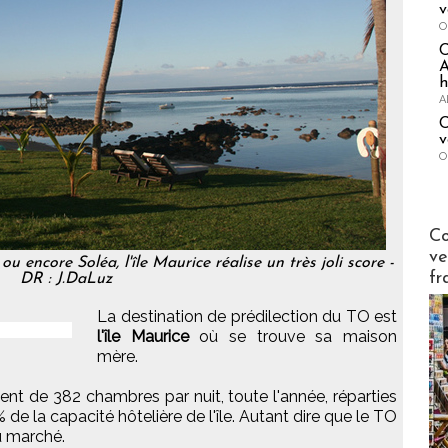
v
O
A
h
A
C
v
O
Publi-n
Co
ve
encore Soléa, l'île Maurice réalise un très joli score -
fr
DR : J.DaLuz
La destination de prédilection du TO est
l'île Maurice
où se trouve sa maison
mère.
t de 382 chambres par nuit, toute l'année, réparties
 de la capacité hôtelière de l'île. Autant dire que le TO
u marché.