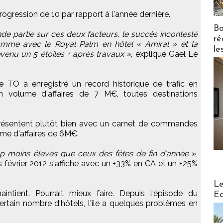
rogression de 10 par rapport à l'année dernière.
Bo
de partie sur ces deux facteurs, le succès incontesté
ré
amme avec le Royal Palm en hôtel « Amiral » et la
le
enu un 5 étoiles + après travaux »
, explique Gaël Le
 TO a enregistré un record historique de trafic en
n volume d'affaires de 7 M€, toutes destinations
présentent plutôt bien avec un carnet de commandes
ume d'affaires de 6M€.
up moins élevés que ceux des fêtes de fin d'année
»,
 février 2012 s'affiche avec un +33% en CA et un +25%
Distribu
Le
intient. Pourrait mieux faire. Depuis l'épisode du
Ed
ertain nombre d'hôtels, l'île a quelques problèmes en