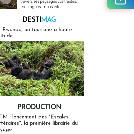
travers ses paysages contrastés,
montagnes imposantes,...
DESTI
MAG
MAG
 Rwanda, un tourisme à haute
titude
PRODUCTION
ion
TM : lancement des "Escales
ttéraires", la première librairie du
oyage