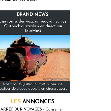
BRAND NEWS
Une route, des voix, un regard : suivez
l’Outback australien en direct sur
TourMaG
À partir du 24 juillet, TourMaG suivra une
pédition de plus de 5 000 kilomètres à travers...
LES
ANNONCES
ARREFOUR VOYAGES - Conseiller