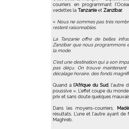
courriers en programmant l'Océan
vedettes la
Tanzanie
et
Zanzibar
.
«
Nous ne sommes pas très nombreux
restent raisonnables.
La Tanzanie offre de belles infra
Zanzibar que nous programmons en e
la mode.
C'est une destination qui a son impa
pas déçu. On trouve maintenant u
décalage horaire, des fonds magnif
Quand à
l'Afrique du Sud
, l'autre 
poussive ». L'effet coupe du monde 
prix et sans doute quelques mauvais
Dans les moyens-courriers,
Madè
résultats. L'une et l'autre ayant de
Maghreb.