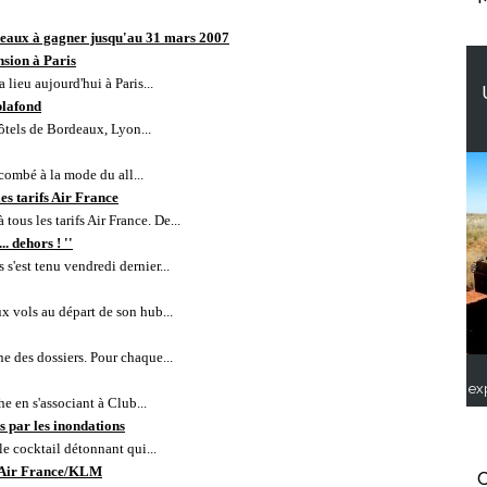
deaux à gagner jusqu'au 31 mars 2007
nsion à Paris
lieu aujourd'hui à Paris...
plafond
hôtels de Bordeaux, Lyon...
combé à la mode du all...
les tarifs Air France
tous les tarifs Air France. De...
. dehors ! ''
'est tenu vendredi dernier...
x vols au départ de son hub...
e des dossiers. Pour chaque...
ex
 en s'associant à Club...
s par les inondations
le cocktail détonnant qui...
d'Air France/KLM
C