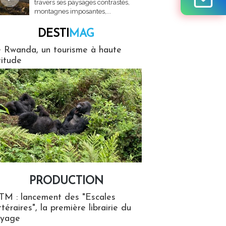
travers ses paysages contrastés,
montagnes imposantes,...
DESTI
MAG
MAG
 Rwanda, un tourisme à haute
titude
PRODUCTION
ion
TM : lancement des "Escales
ttéraires", la première librairie du
oyage