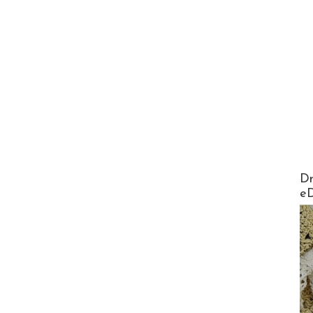
AirMa
Dr
e