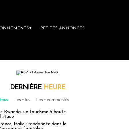
BONNEMENTS
PETITES ANNONCES
▼
ère librairie du voyage
Le groupe Sainte-C
DERNIÈRE
HEURE
News
Les + lus
Les + commentés
e Rwanda, un tourisme à haute
ltitude
rance, Italie : randonnée dans le
ercantour frontalier