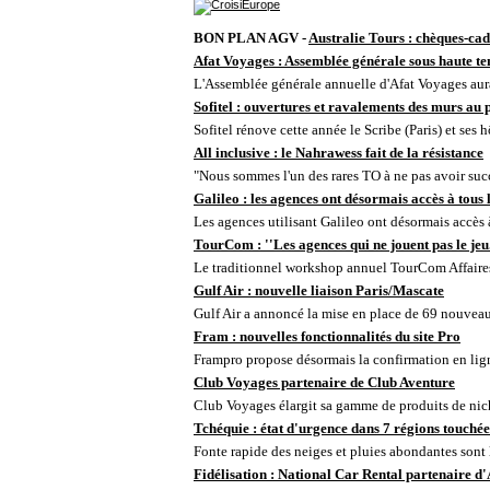
BON PLAN AGV -
Australie Tours : chèques-ca
Afat Voyages : Assemblée générale sous haute te
L'Assemblée générale annuelle d'Afat Voyages aura 
Sofitel : ouvertures et ravalements des murs au 
Sofitel rénove cette année le Scribe (Paris) et ses 
All inclusive : le Nahrawess fait de la résistance
"Nous sommes l'un des rares TO à ne pas avoir suc
Galileo : les agences ont désormais accès à tous 
Les agences utilisant Galileo ont désormais accès à 
TourCom : ''Les agences qui ne jouent pas le jeu..
Le traditionnel workshop annuel TourCom Affaires s
Gulf Air : nouvelle liaison Paris/Mascate
Gulf Air a annoncé la mise en place de 69 nouveau
Fram : nouvelles fonctionnalités du site Pro
Frampro propose désormais la confirmation en lign
Club Voyages partenaire de Club Aventure
Club Voyages élargit sa gamme de produits de niche
Tchéquie : état d'urgence dans 7 régions touchée
Fonte rapide des neiges et pluies abondantes sont 
Fidélisation : National Car Rental partenaire 