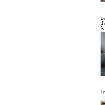
Actus V
De
d’
fo
Webinai
La