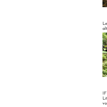
DESTI
Le
al
Product
IF
Li
v