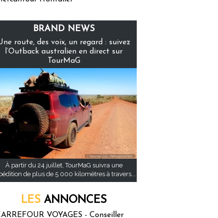
BRAND NEWS
Une route, des voix, un regard : suivez
l’Outback australien en direct sur
TourMaG
À partir du 24 juillet, TourMaG suivra une
pédition de plus de 5 000 kilomètres à travers...
LES
ANNONCES
ARREFOUR VOYAGES - Conseiller