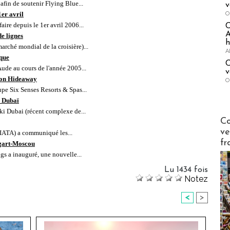
afin de soutenir Flying Blue...
v
O
1er avril
aire depuis le 1er avril 2006...
A
de lignes
h
arché mondial de la croisière)...
A
ique
C
ude au cours de l'année 2005...
v
ason Hideaway
O
e Six Senses Resorts & Spas...
à Dubaï
ki Dubai (récent complexe de...
Publi-n
Co
ve
(IATA) a communiqué les...
fr
tgart-Moscou
s a inauguré, une nouvelle...
Lu 1434 fois
Notez
<
>