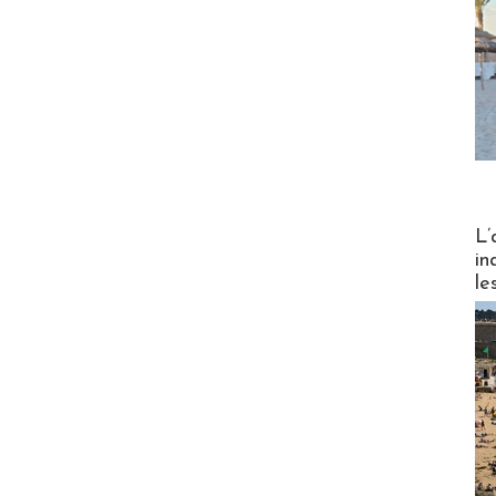
Partez
L’
in
le