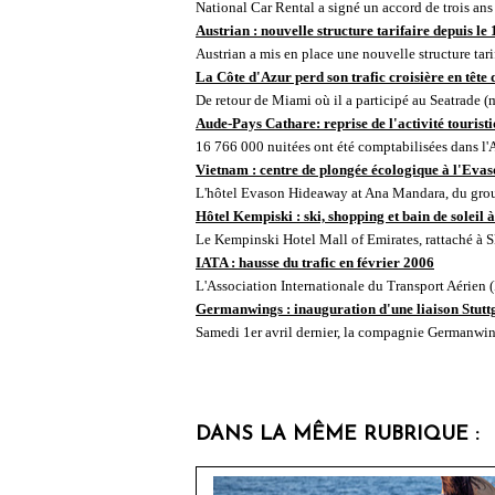
National Car Rental a signé un accord de trois ans 
Austrian : nouvelle structure tarifaire depuis le 
Austrian a mis en place une nouvelle structure tarif
La Côte d'Azur perd son trafic croisière en tête 
De retour de Miami où il a participé au Seatrade (m
Aude-Pays Cathare: reprise de l'activité tourist
16 766 000 nuitées ont été comptabilisées dans l'A
Vietnam : centre de plongée écologique à l'Ev
L'hôtel Evason Hideaway at Ana Mandara, du group
Hôtel Kempiski : ski, shopping et bain de soleil 
Le Kempinski Hotel Mall of Emirates, rattaché à S
IATA : hausse du trafic en février 2006
L'Association Internationale du Transport Aérien 
Germanwings : inauguration d'une liaison Stut
Samedi 1er avril dernier, la compagnie Germanwing
DANS LA MÊME RUBRIQUE :