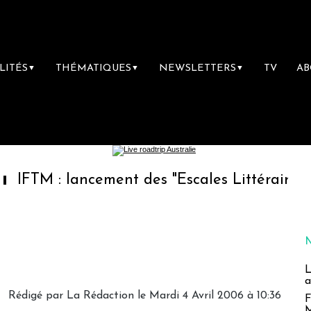
LITÉS
THÉMATIQUES
NEWSLETTERS
TV
A
▼
▼
▼
lancement des "Escales Littéraires", la premi
L
a
Rédigé par
La Rédaction
le Mardi 4 Avril 2006 à 10:36
F
M