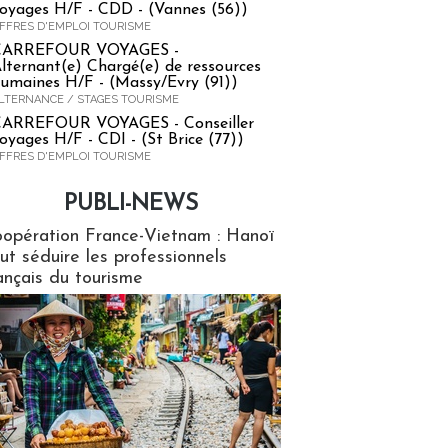
oyages H/F - CDD - (Vannes (56))
FFRES D'EMPLOI TOURISME
CARREFOUR VOYAGES -
lternant(e) Chargé(e) de ressources
umaines H/F - (Massy/Evry (91))
LTERNANCE / STAGES TOURISME
ARREFOUR VOYAGES - Conseiller
oyages H/F - CDI - (St Brice (77))
FFRES D'EMPLOI TOURISME
PUBLI-NEWS
ews
opération France-Vietnam : Hanoï
ut séduire les professionnels
ançais du tourisme