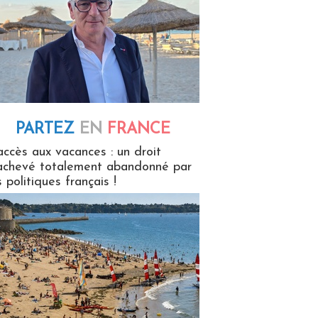
PARTEZ
EN
FRANCE
 en France
accès aux vacances : un droit
achevé totalement abandonné par
s politiques français !