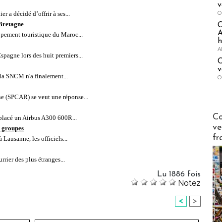
v
O
r a décidé d’offrir à ses...
 Bretagne
A
pement touristique du Maroc...
h
A
Espagne lors des huit premiers...
C
v
e la SNCM n'a finalement...
O
e (SPCAR) se veut une réponse...
Publi-n
Co
placé un Airbus A300 600R...
ve
 groupes
fr
Lausanne, les officiels...
rier des plus étranges...
Lu 1886 fois
Notez
<
>