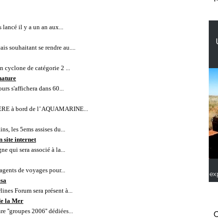
lancé il y a un an aux...
is souhaitant se rendre au....
n cyclone de catégorie 2 ...
gnature
urs s'affichera dans 60...
RE à bord de l’ AQUAMARINE...
s, les 5ems assises du...
 site internet
e qui sera associé à la...
 agents de voyages pour...
ex
ésa
ines Forum sera présent à...
de la Mer
e ''groupes 2006'' dédiées...
C