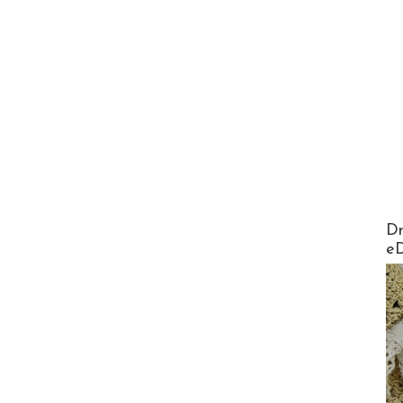
AirMa
Dr
e