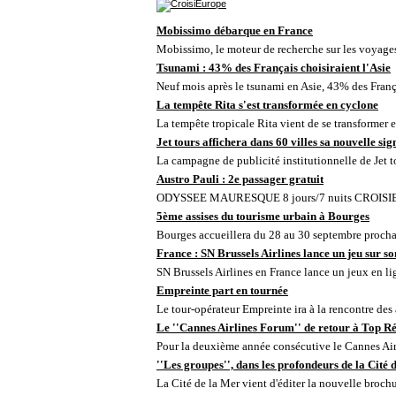
Mobissimo débarque en France
Mobissimo, le moteur de recherche sur les voyages 
Tsunami : 43% des Français choisiraient l'Asie
Neuf mois après le tsunami en Asie, 43% des França
La tempête Rita s'est transformée en cyclone
La tempête tropicale Rita vient de se transformer e
Jet tours affichera dans 60 villes sa nouvelle si
La campagne de publicité institutionnelle de Jet to
Austro Pauli : 2e passager gratuit
ODYSSEE MAURESQUE 8 jours/7 nuits CROISIE
5ème assises du tourisme urbain à Bourges
Bourges accueillera du 28 au 30 septembre prochain
France : SN Brussels Airlines lance un jeu sur son
SN Brussels Airlines en France lance un jeux en lign
Empreinte part en tournée
Le tour-opérateur Empreinte ira à la rencontre des
Le ''Cannes Airlines Forum'' de retour à Top R
Pour la deuxième année consécutive le Cannes Airl
''Les groupes'', dans les profondeurs de la Cité 
La Cité de la Mer vient d'éditer la nouvelle brochur