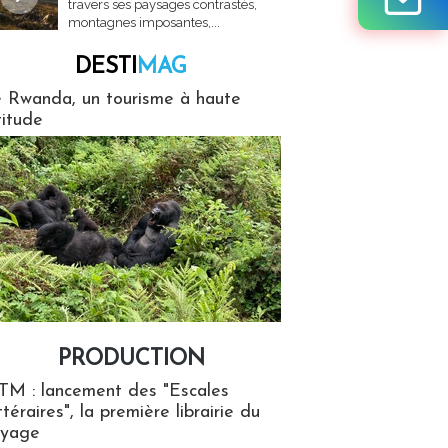
travers ses paysages contrastés,
montagnes imposantes,...
DESTI
MAG
MAG
 Rwanda, un tourisme à haute
titude
PRODUCTION
ion
TM : lancement des "Escales
ttéraires", la première librairie du
oyage