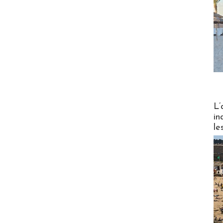
Partez
L’
in
le