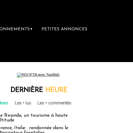
BONNEMENTS
PETITES ANNONCES
▼
mière librairie du voyage
Le groupe Saint
DERNIÈRE
HEURE
News
Les + lus
Les + commentés
e Rwanda, un tourisme à haute
ltitude
rance, Italie : randonnée dans le
ercantour frontalier