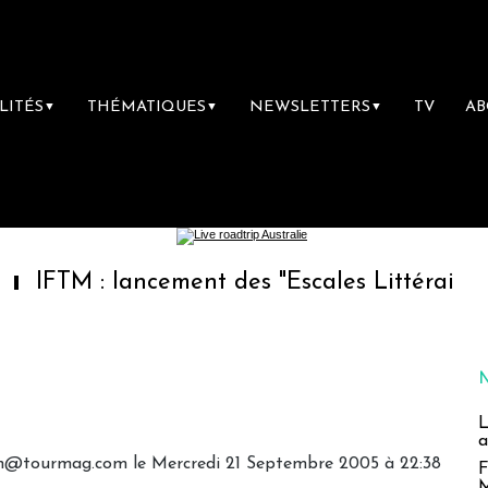
LITÉS
THÉMATIQUES
NEWSLETTERS
TV
A
▼
▼
▼
: lancement des "Escales Littéraires", la pre
L
a
ion@tourmag.com le Mercredi 21 Septembre 2005 à 22:38
F
M