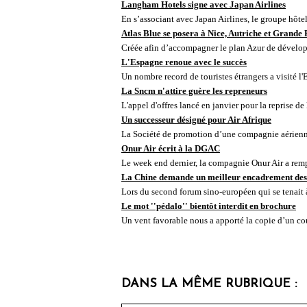
Langham Hotels signe avec Japan Airlines
En s’associant avec Japan Airlines, le groupe hôtelie
Atlas Blue se posera à Nice, Autriche et Grande
Créée afin d’accompagner le plan Azur de dévelop
L'Espagne renoue avec le succès
Un nombre record de touristes étrangers a visité l'
La Sncm n'attire guère les repreneurs
L'appel d'offres lancé en janvier pour la reprise d
Un successeur désigné pour Air Afrique
La Société de promotion d’une compagnie aérienn
Onur Air écrit à la DGAC
Le week end dernier, la compagnie Onur Air a rem
La Chine demande un meilleur encadrement des
Lors du second forum sino-européen qui se tenait à 
Le mot ''pédalo'' bientôt interdit en brochure
Un vent favorable nous a apporté la copie d’un cour
DANS LA MÊME RUBRIQUE :