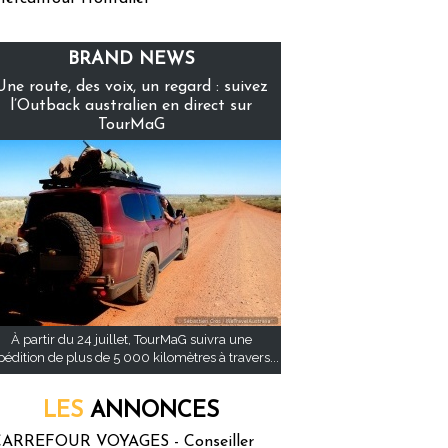
BRAND NEWS
Une route, des voix, un regard : suivez
l’Outback australien en direct sur
TourMaG
À partir du 24 juillet, TourMaG suivra une
pédition de plus de 5 000 kilomètres à travers...
LES
ANNONCES
ARREFOUR VOYAGES - Conseiller