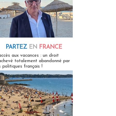
PARTEZ
EN
FRANCE
 en France
accès aux vacances : un droit
achevé totalement abandonné par
s politiques français !