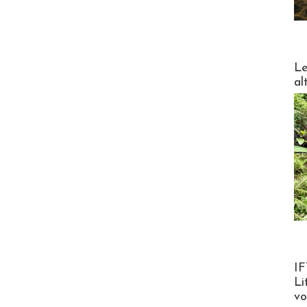
DESTI
Le
al
Product
IF
Li
v