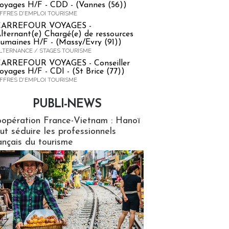
oyages H/F - CDD - (Vannes (56))
FFRES D'EMPLOI TOURISME
CARREFOUR VOYAGES -
lternant(e) Chargé(e) de ressources
umaines H/F - (Massy/Evry (91))
LTERNANCE / STAGES TOURISME
ARREFOUR VOYAGES - Conseiller
oyages H/F - CDI - (St Brice (77))
FFRES D'EMPLOI TOURISME
PUBLI-NEWS
ews
opération France-Vietnam : Hanoï
ut séduire les professionnels
ançais du tourisme