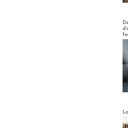
Actus V
De
d’
fo
Webinai
La