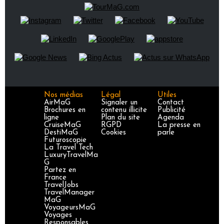
Nos médias
Légal
Utiles
AirMaG
Signaler un
Contact
Brochures en
contenu illicite
Publicité
ligne
Plan du site
Agenda
CruiseMaG
RGPD
La presse en
DestiMaG
Cookies
parle
Futuroscopie
La Travel Tech
LuxuryTravelMa
G
Partez en
France
TravelJobs
TravelManager
MaG
VoyageursMaG
Voyages
Responsables