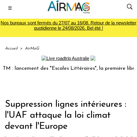
☰
Nos bureaux sont fermés du 27/07 au 16/08. Retour de la newsletter
quotidienne le 24/08/2026. Bel été !
Accueil
>
AirMaG
 lancement des "Escales Littéraires", la première librairie 
Suppression lignes intérieures :
l'UAF attaque la loi climat
devant l'Europe