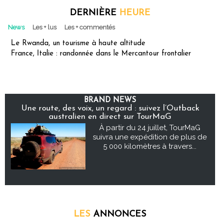
DERNIÈRE
HEURE
News
Les + lus
Les + commentés
Le Rwanda, un tourisme à haute altitude
France, Italie : randonnée dans le Mercantour frontalier
BRAND NEWS
Une route, des voix, un regard : suivez l’Outback
australien en direct sur TourMaG
À partir du 24 juillet, TourMaG
suivra une expédition de plus de
5 000 kilomètres à travers...
LES
ANNONCES