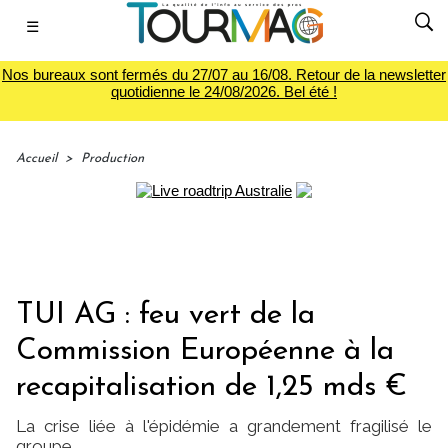
☰
Nos bureaux sont fermés du 27/07 au 16/08. Retour de la newsletter
quotidienne le 24/08/2026. Bel été !
Accueil
>
Production
TUI AG : feu vert de la
Commission Européenne à la
recapitalisation de 1,25 mds €
La crise liée à l'épidémie a grandement fragilisé le
groupe