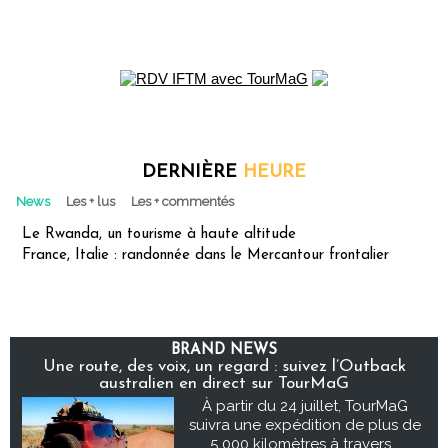
DERNIÈRE
HEURE
News
Les + lus
Les + commentés
Le Rwanda, un tourisme à haute altitude
France, Italie : randonnée dans le Mercantour frontalier
BRAND NEWS
Une route, des voix, un regard : suivez l’Outback
australien en direct sur TourMaG
À partir du 24 juillet, TourMaG
suivra une expédition de plus de
5 000 kilomètres à travers...