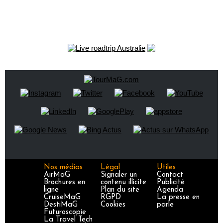
Nos médias
Légal
Utiles
AirMaG
Signaler un
Contact
Brochures en
contenu illicite
Publicité
ligne
Plan du site
Agenda
CruiseMaG
RGPD
La presse en
DestiMaG
Cookies
parle
Futuroscopie
La Travel Tech