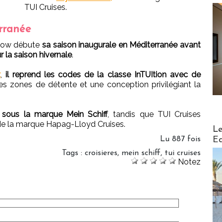
TUI Cruises.
rranée
Flow débute
sa saison inaugurale en Méditerranée avant
 la saison hivernale
.
x
,
il reprend les codes de la classe InTUItion avec de
les zones de détente et une conception privilégiant la
é sous la marque Mein Schiff
, tandis que TUI Cruises
 de la marque Hapag-Lloyd Cruises.
Distribu
Le
Lu 887 fois
Ed
Tags
:
croisieres
,
mein schiff
,
tui cruises
Notez