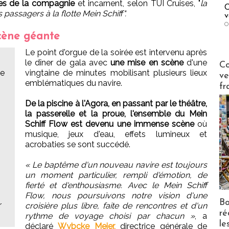
tes de la compagnie
et incarnent, selon TUI Cruises, "
la
C
s passagers à la flotte Mein Schiff".
v
O
cène géante
Le point d'orgue de la soirée est intervenu après
Publi-n
le dîner de gala avec
une mise en scène
d'une
Co
le
vingtaine de minutes mobilisant plusieurs lieux
ve
emblématiques du navire.
fr
De la piscine à l'Agora, en passant par le théâtre,
la passerelle et la proue, l'ensemble du Mein
Schiff Flow est devenu une immense scène
où
musique, jeux d'eau, effets lumineux et
acrobaties se sont succédé.
« Le baptême d'un nouveau navire est toujours
un moment particulier, rempli d'émotion, de
fierté et d'enthousiasme. Avec le Mein Schiff
Flow, nous poursuivons notre vision d'une
Bo
r
croisière plus libre, faite de rencontres et d'un
ré
rythme de voyage choisi par chacun »
, a
le
déclaré
Wybcke Meier,
directrice générale de