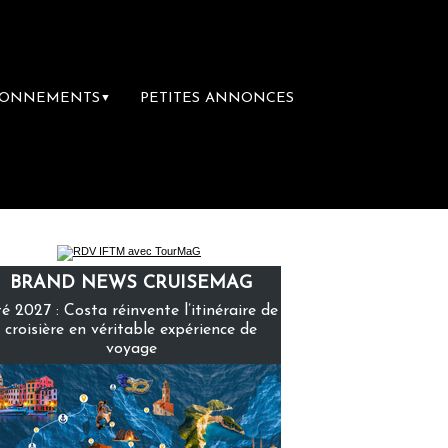
BONNEMENTS
PETITES ANNONCES
▼
emière librairie du voyage
Le groupe Saint
BRAND NEWS CRUISEMAG
é 2027 : Costa réinvente l’itinéraire de
croisière en véritable expérience de
voyage