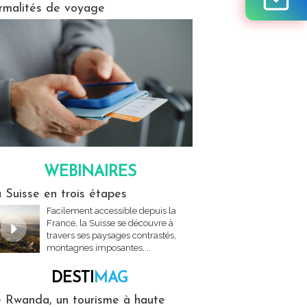
rmalités de voyage
WEBINAIRES
res
 Suisse en trois étapes
Facilement accessible depuis la
France, la Suisse se découvre à
travers ses paysages contrastés,
montagnes imposantes,...
DESTI
MAG
MAG
 Rwanda, un tourisme à haute