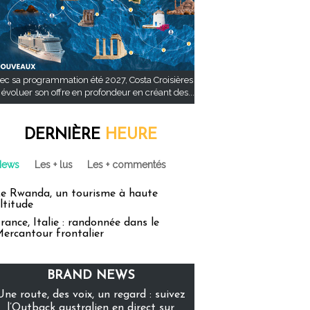
ec sa programmation été 2027, Costa Croisières
t évoluer son offre en profondeur en créant des...
DERNIÈRE
HEURE
News
Les + lus
Les + commentés
e Rwanda, un tourisme à haute
ltitude
rance, Italie : randonnée dans le
ercantour frontalier
BRAND NEWS
Une route, des voix, un regard : suivez
l’Outback australien en direct sur