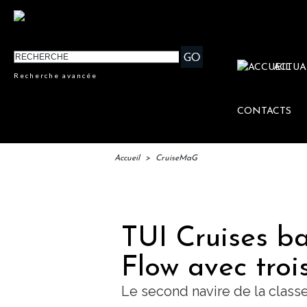
ACTUA
Recherche avancée
CONTACTS
Accueil
>
CruiseMaG
IFTM
TUI Cruises ba
Flow avec troi
Le second navire de la classe