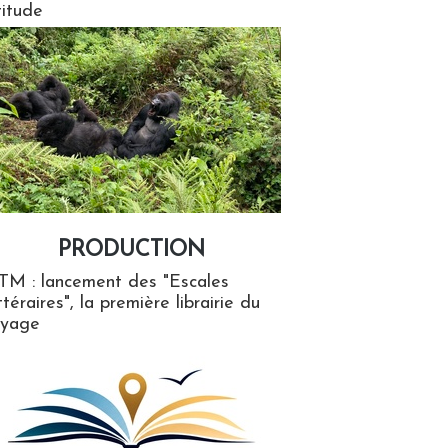
titude
PRODUCTION
ion
TM : lancement des "Escales
ttéraires", la première librairie du
oyage