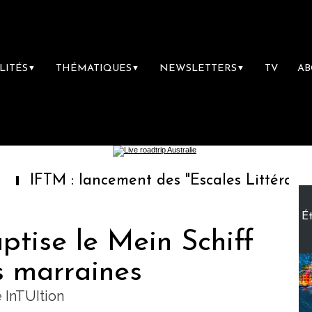
LITÉS
THÉMATIQUES
NEWSLETTERS
TV
A
▼
▼
▼
 : lancement des "Escales Littéraires", la pr
Ét
ptise le Mein Schiff
s marraines
 InTUItion