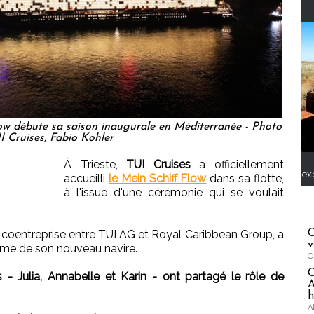
ow débute sa saison inaugurale en Méditerranée - Photo
UI Cruises, Fabio Kohler
À Trieste,
TUI Cruises
a officiellement
ex
accueilli
le Mein Schiff Flow
dans sa flotte,
à l'issue d'une cérémonie qui se voulait
oentreprise entre TUI AG et Royal Caribbean Group, a
C
v
tême de son nouveau navire.
O
 - Julia, Annabelle et Karin - ont partagé le rôle de
A
h
A