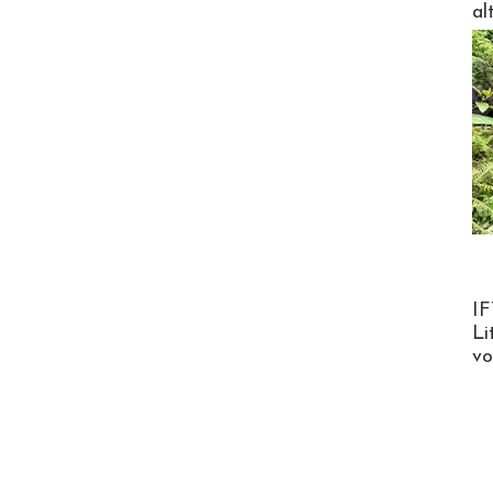
al
Product
IF
Li
v