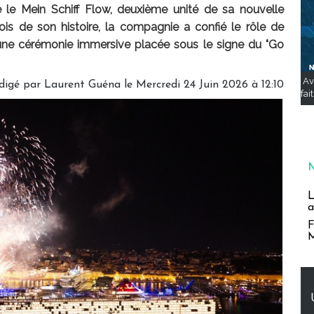
sé le Mein Schiff Flow, deuxième unité de sa nouvelle
fois de son histoire, la compagnie a confié le rôle de
d'une cérémonie immersive placée sous le signe du "Go
Av
digé par
Laurent Guéna
le Mercredi 24 Juin 2026 à 12:10
fai
L
a
F
M