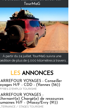
TourMaG
À partir du 24 juillet, TourMaG suivra une
pédition de plus de 5 000 kilomètres à travers...
LES
ANNONCES
ARREFOUR VOYAGES - Conseiller
oyages H/F - CDD - (Vannes (56))
FFRES D'EMPLOI TOURISME
CARREFOUR VOYAGES -
lternant(e) Chargé(e) de ressources
umaines H/F - (Massy/Evry (91))
LTERNANCE / STAGES TOURISME