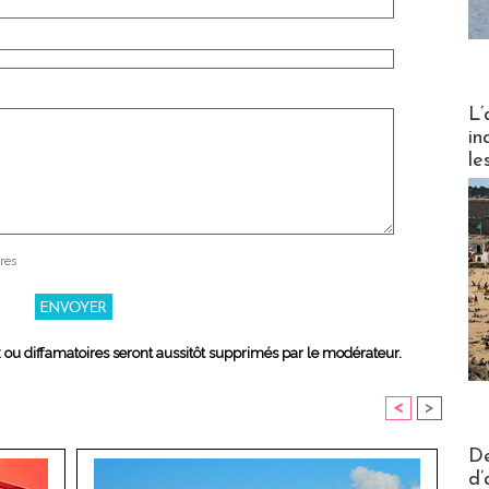
Partez
L’
in
le
res
x ou diffamatoires seront aussitôt supprimés par le modérateur.
<
>
Actus V
De
d’