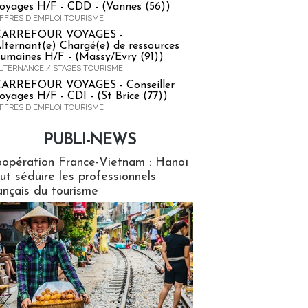
oyages H/F - CDD - (Vannes (56))
FFRES D'EMPLOI TOURISME
CARREFOUR VOYAGES -
lternant(e) Chargé(e) de ressources
umaines H/F - (Massy/Evry (91))
LTERNANCE / STAGES TOURISME
ARREFOUR VOYAGES - Conseiller
oyages H/F - CDI - (St Brice (77))
FFRES D'EMPLOI TOURISME
PUBLI-NEWS
ews
opération France-Vietnam : Hanoï
ut séduire les professionnels
ançais du tourisme