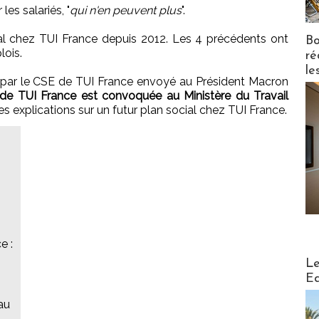
les salariés, "
qui n'en peuvent plus
".
social chez TUI France depuis 2012. Les 4 précédents ont
Bo
lois.
ré
le
yé par le CSE de TUI France envoyé au Président Macron
de TUI France est convoquée au Ministère du Travail
s explications sur un futur plan social chez TUI France.
s
e :
Distribu
Le
Ed
au