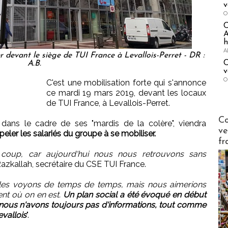
v
O
A
h
A
er devant le siège de TUI France à Levallois-Perret - DR :
C
A.B.
v
O
C'est une mobilisation forte qui s'annonce
ce mardi 19 mars 2019, devant les locaux
de TUI France, à Levallois-Perret.
Publi-n
Co
ans le cadre de ses "mardis de la colère", viendra
ve
peler les salariés du groupe à se mobiliser.
fr
coup, car aujourd'hui nous nous retrouvons sans
Razkallah, secrétaire du CSE TUI France.
s les voyons de temps de temps, mais nous aimerions
ent où on en est.
Un plan social a été évoqué en début
ous n'avons toujours pas d'informations, tout comme
vallois
".