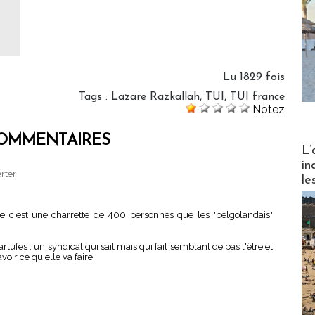
s
Lu 1829 fois
Tags
:
Lazare Razkallah
,
TUI
,
TUI france
Notez
OMMENTAIRES
Partez
L’
in
rter
le
ue c'est une charrette de 400 personnes que les "belgolandais"
tartufes : un syndicat qui sait mais qui fait semblant de pas l'être et
oir ce qu'elle va faire.