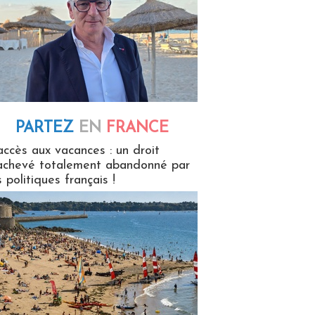
PARTEZ
EN
FRANCE
 en France
accès aux vacances : un droit
achevé totalement abandonné par
s politiques français !