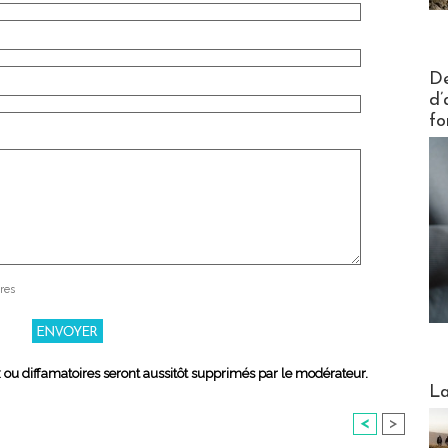
Actus V
De
d’
fo
res
x ou diffamatoires seront aussitôt supprimés par le modérateur.
Webinai
La
<
>