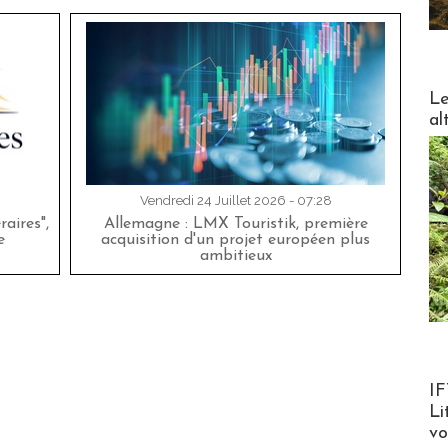
DESTI
Le
al
Vendredi 24 Juillet 2026 - 07:28
aires",
Allemagne : LMX Touristik, première
e
acquisition d'un projet européen plus
ambitieux
Product
IF
Li
v