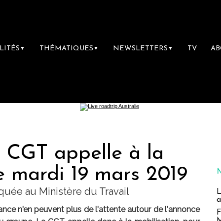
LITÉS
THÉMATIQUES
NEWSLETTERS
TV
A
▼
▼
▼
a CGT appelle à la
e mardi 19 mars 2019
uée au Ministère du Travail
L
a
nce n'en peuvent plus de l'attente autour de l'annonce
F
M