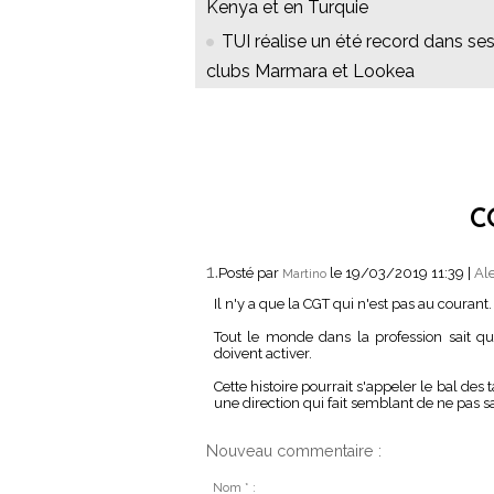
Kenya et en Turquie
TUI réalise un été record dans se
clubs Marmara et Lookea
C
1.
Posté par
le 19/03/2019 11:39
|
Ale
Martino
Il n'y a que la CGT qui n'est pas au courant.
Tout le monde dans la profession sait q
doivent activer.
Cette histoire pourrait s'appeler le bal des 
une direction qui fait semblant de ne pas sav
Nouveau commentaire :
Nom * :