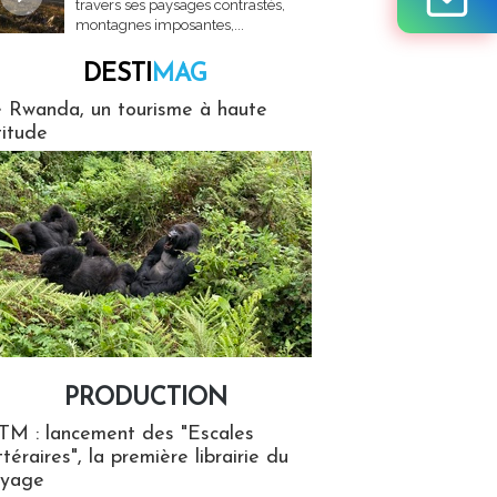
travers ses paysages contrastés,
montagnes imposantes,...
DESTI
MAG
MAG
 Rwanda, un tourisme à haute
titude
PRODUCTION
ion
TM : lancement des "Escales
ttéraires", la première librairie du
oyage