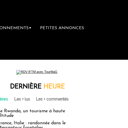
BONNEMENTS
PETITES ANNONCES
▼
DERNIÈRE
HEURE
News
Les + lus
Les + commentés
e Rwanda, un tourisme à haute
ltitude
rance, Italie : randonnée dans le
ercantour frontalier