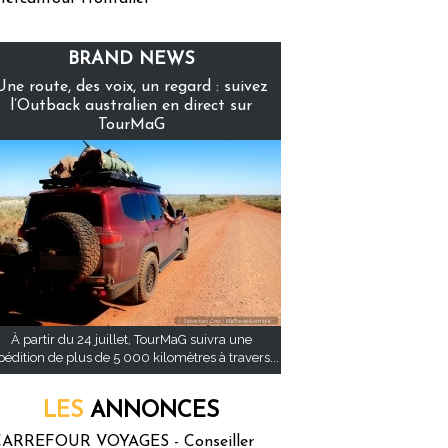
BRAND NEWS
Une route, des voix, un regard : suivez
l’Outback australien en direct sur
TourMaG
À partir du 24 juillet, TourMaG suivra une
pédition de plus de 5 000 kilomètres à travers...
LES
ANNONCES
ARREFOUR VOYAGES - Conseiller