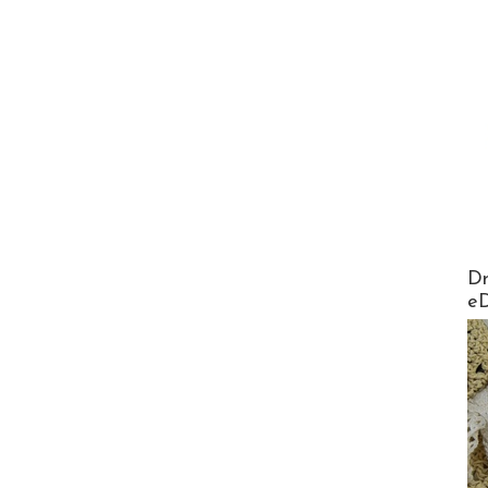
AirMa
Dr
e