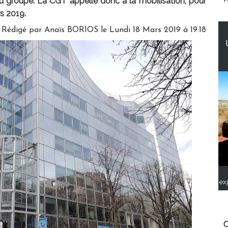
u groupe. La CGT appelle donc à la mobilisation, pour
rs 2019.
Rédigé par
Anaïs BORIOS
le Lundi 18 Mars 2019 à 19:18
ex
C