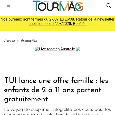
☰
Nos bureaux sont fermés du 27/07 au 16/08. Retour de la newsletter
quotidienne le 24/08/2026. Bel été !
Accueil
>
Production
TUI lance une offre famille : les
enfants de 2 à 11 ans partent
gratuitement
Le voyagiste supprime l'intégralité des coûts pour les
plus jeunes dans une sélection de clubs de vacances