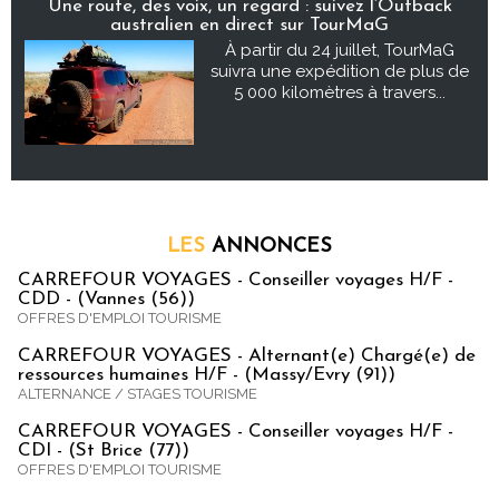
Une route, des voix, un regard : suivez l’Outback
australien en direct sur TourMaG
À partir du 24 juillet, TourMaG
suivra une expédition de plus de
5 000 kilomètres à travers...
LES
ANNONCES
CARREFOUR VOYAGES - Conseiller voyages H/F -
CDD - (Vannes (56))
OFFRES D'EMPLOI TOURISME
CARREFOUR VOYAGES - Alternant(e) Chargé(e) de
ressources humaines H/F - (Massy/Evry (91))
ALTERNANCE / STAGES TOURISME
CARREFOUR VOYAGES - Conseiller voyages H/F -
CDI - (St Brice (77))
OFFRES D'EMPLOI TOURISME