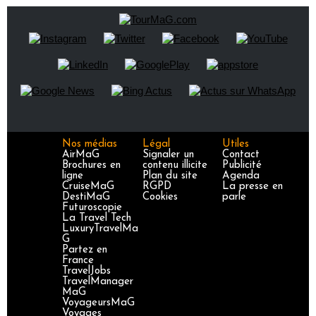
Nos médias
Légal
Utiles
AirMaG
Signaler un
Contact
Brochures en
contenu illicite
Publicité
ligne
Plan du site
Agenda
CruiseMaG
RGPD
La presse en
DestiMaG
Cookies
parle
Futuroscopie
La Travel Tech
LuxuryTravelMa
G
Partez en
France
TravelJobs
TravelManager
MaG
VoyageursMaG
Voyages