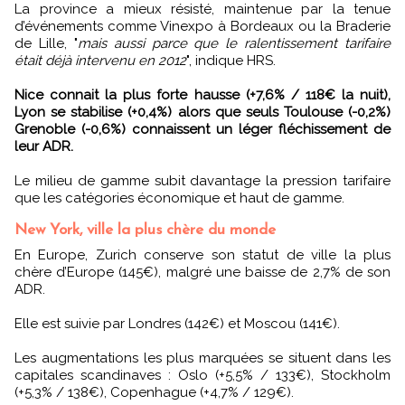
La province a mieux résisté, maintenue par la tenue
d’événements comme Vinexpo à Bordeaux ou la Braderie
de Lille, "
mais aussi parce que le ralentissement tarifaire
était déjà intervenu en 2012
", indique HRS.
Nice connait la plus forte hausse (+7,6% / 118€ la nuit),
Lyon se stabilise (+0,4%) alors que seuls Toulouse (-0,2%)
Grenoble (-0,6%) connaissent un léger fléchissement de
leur ADR.
Le milieu de gamme subit davantage la pression tarifaire
que les catégories économique et haut de gamme.
New York, ville la plus chère du monde
En Europe, Zurich conserve son statut de ville la plus
chère d’Europe (145€), malgré une baisse de 2,7% de son
ADR.
Elle est suivie par Londres (142€) et Moscou (141€).
Les augmentations les plus marquées se situent dans les
capitales scandinaves : Oslo (+5,5% / 133€), Stockholm
(+5,3% / 138€), Copenhague (+4,7% / 129€).