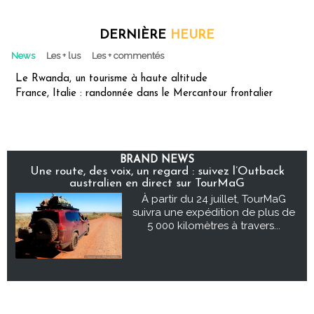
DERNIÈRE
HEURE
News
Les + lus
Les + commentés
Le Rwanda, un tourisme à haute altitude
France, Italie : randonnée dans le Mercantour frontalier
BRAND NEWS
Une route, des voix, un regard : suivez l’Outback
australien en direct sur TourMaG
À partir du 24 juillet, TourMaG
suivra une expédition de plus de
5 000 kilomètres à travers...