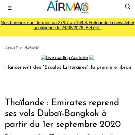
☰
Nos bureaux sont fermés du 27/07 au 16/08. Retour de la newsletter
quotidienne le 24/08/2026. Bel été !
Accueil
>
AirMaG
cement des "Escales Littéraires", la première librairie du v
Thaïlande : Emirates reprend
ses vols Dubaï-Bangkok à
partir du 1er septembre 2020