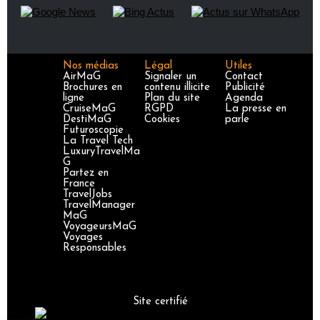
Nos médias
Légal
Utiles
AirMaG
Signaler un
Contact
Brochures en
contenu illicite
Publicité
ligne
Plan du site
Agenda
CruiseMaG
RGPD
La presse en
DestiMaG
Cookies
parle
Futuroscopie
La Travel Tech
LuxuryTravelMa
G
Partez en
France
TravelJobs
TravelManager
MaG
VoyageursMaG
Voyages
Responsables
Site certifié