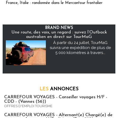
France, Italie : randonnée dans le Mercantour frontalier
BRAND NEWS
Une route, des voix, un regard : suivez l’Outback
australien en direct sur TourMaG
À partir du 24 juillet, TourMaG
suivra une expédition de plus de
5 000 kilomètres à travers...
LES
ANNONCES
CARREFOUR VOYAGES - Conseiller voyages H/F -
CDD - (Vannes (56))
OFFRES D'EMPLOI TOURISME
CARREFOUR VOYAGES - Alternant(e) Chargé(e) de