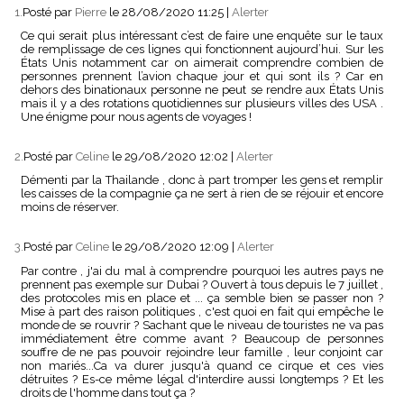
1.
Posté par
Pierre
le 28/08/2020 11:25
|
Alerter
Ce qui serait plus intéressant c’est de faire une enquête sur le taux
de remplissage de ces lignes qui fonctionnent aujourd’hui. Sur les
États Unis notamment car on aimerait comprendre combien de
personnes prennent l’avion chaque jour et qui sont ils ? Car en
dehors des binationaux personne ne peut se rendre aux États Unis
mais il y a des rotations quotidiennes sur plusieurs villes des USA .
Une énigme pour nous agents de voyages !
2.
Posté par
Celine
le 29/08/2020 12:02
|
Alerter
Démenti par la Thailande , donc à part tromper les gens et remplir
les caisses de la compagnie ça ne sert à rien de se réjouir et encore
moins de réserver.
3.
Posté par
Celine
le 29/08/2020 12:09
|
Alerter
Par contre , j'ai du mal à comprendre pourquoi les autres pays ne
prennent pas exemple sur Dubai ? Ouvert à tous depuis le 7 juillet ,
des protocoles mis en place et ... ça semble bien se passer non ?
Mise à part des raison politiques , c'est quoi en fait qui empêche le
monde de se rouvrir ? Sachant que le niveau de touristes ne va pas
immédiatement être comme avant ? Beaucoup de personnes
souffre de ne pas pouvoir rejoindre leur famille , leur conjoint car
non mariés...Ca va durer jusqu'à quand ce cirque et ces vies
détruites ? Es-ce même légal d'interdire aussi longtemps ? Et les
droits de l'homme dans tout ça ?