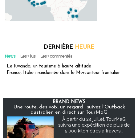
DERNIÈRE
HEURE
News
Les + lus
Les + commentés
Le Rwanda, un tourisme à haute altitude
France, Italie : randonnée dans le Mercantour frontalier
BRAND NEWS
Une route, des voix, un regard : suivez l’Outback
australien en direct sur TourMaG
À partir du 24 juillet, TourMaG
suivra une expédition de plus de
5 000 kilomètres à travers...