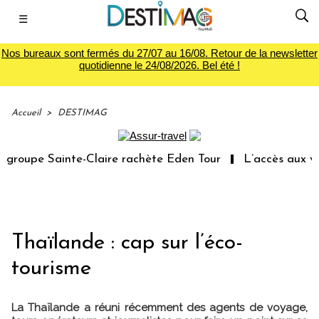
☰
Nos bureaux sont fermés du 27/07 au 16/08. Retour de la newsletter
quotidienne le 24/08/2026. Bel été !
Accueil
>
DESTIMAG
roupe Sainte-Claire rachète Eden Tour
L’accès aux vaca
Thaïlande : cap sur l’éco-
tourisme
La Thaïlande a réuni récemment des agents de voyage,