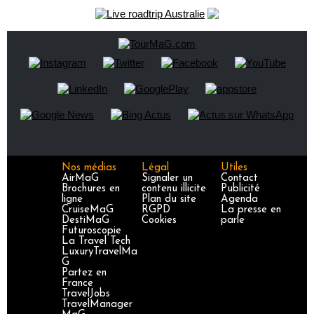
Nos médias
Légal
Utiles
AirMaG
Signaler un
Contact
Brochures en
contenu illicite
Publicité
ligne
Plan du site
Agenda
CruiseMaG
RGPD
La presse en
DestiMaG
Cookies
parle
Futuroscopie
La Travel Tech
LuxuryTravelMa
G
Partez en
France
TravelJobs
TravelManager