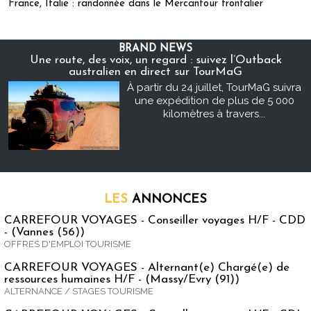
France, Italie : randonnée dans le Mercantour frontalier
BRAND NEWS
Une route, des voix, un regard : suivez l’Outback
australien en direct sur TourMaG
À partir du 24 juillet, TourMaG suivra
une expédition de plus de 5 000
kilomètres à travers...
LES
ANNONCES
CARREFOUR VOYAGES - Conseiller voyages H/F - CDD
- (Vannes (56))
OFFRES D'EMPLOI TOURISME
CARREFOUR VOYAGES - Alternant(e) Chargé(e) de
ressources humaines H/F - (Massy/Evry (91))
ALTERNANCE / STAGES TOURISME