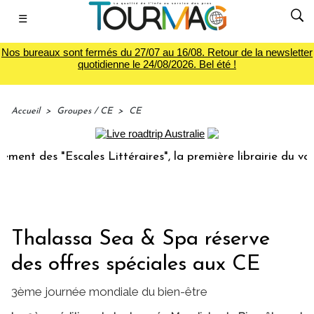
☰
Nos bureaux sont fermés du 27/07 au 16/08. Retour de la newsletter
quotidienne le 24/08/2026. Bel été !
Accueil
>
Groupes / CE
>
CE
t des "Escales Littéraires", la première librairie du voyage
Thalassa Sea & Spa réserve
des offres spéciales aux CE
3ème journée mondiale du bien-être