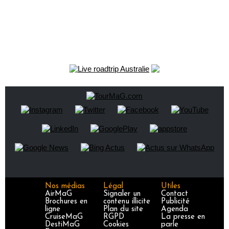
Nos médias
Légal
Utiles
AirMaG
Signaler un
Contact
Brochures en
contenu illicite
Publicité
ligne
Plan du site
Agenda
CruiseMaG
RGPD
La presse en
DestiMaG
Cookies
parle