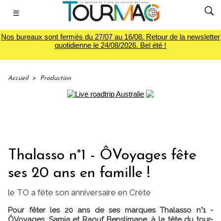
☰
Nos bureaux sont fermés du 27/07 au 16/08. Retour de la newsletter
quotidienne le 24/08/2026. Bel été !
Accueil
>
Production
Thalasso n°1 - ÔVoyages fête
ses 20 ans en famille !
le TO a fête son anniversaire en Crète
Pour fêter les 20 ans de ses marques Thalasso n°1 -
ÔVoyages, Samia et Raouf Benslimane, à la tête du tour-