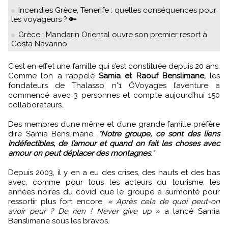
Incendies Grèce, Tenerife : quelles conséquences pour
les voyageurs ? 🔑
Grèce : Mandarin Oriental ouvre son premier resort à
Costa Navarino
C’est en effet une famille qui s’est constituée depuis 20 ans.
Comme l’on a rappelé
Samia et Raouf Benslimane,
les
fondateurs de Thalasso n°1 ÔVoyages l’aventure a
commencé avec 3 personnes et compte aujourd’hui 150
collaborateurs.
Des membres d’une même et d’une grande famille préfère
dire Samia Benslimane.
"
Notre groupe, ce sont des liens
indéfectibles, de l’amour et quand on fait les choses avec
amour on peut déplacer des montagnes.
"
Depuis 2003, il y en a eu des crises, des hauts et des bas
avec, comme pour tous les acteurs du tourisme, les
années noires du covid que le groupe a surmonté pour
ressortir plus fort encore.
« Après cela de quoi peut-on
avoir peur ? De rien ! Never give up »
a lancé Samia
Benslimane sous les bravos.