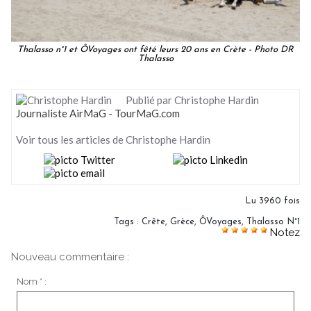
Thalasso n°1 et ÔVoyages ont fêté leurs 20 ans en Crète - Photo DR
Thalasso
Publié par Christophe Hardin
Journaliste AirMaG - TourMaG.com
Voir tous les articles de Christophe Hardin
Lu 3960 fois
Tags
:
Crête
,
Grèce
,
ÔVoyages
,
Thalasso N°1
Notez
Nouveau commentaire :
Nom * :