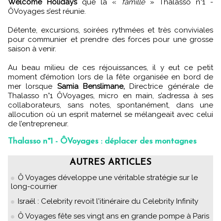
Welcome Holidays
que la «
famille
» Thalasso n°1 -
ÔVoyages s’est réunie.
Détente, excursions, soirées rythmées et très conviviales
pour communier et prendre des forces pour une grosse
saison à venir.
Au beau milieu de ces réjouissances, il y eut ce petit
moment d’émotion lors de la fête organisée en bord de
mer lorsque
Samia Benslimane,
Directrice générale de
Thalasso n°1 ÔVoyages, micro en main, s’adressa à ses
collaborateurs, sans notes, spontanément, dans une
allocution où un esprit maternel se mélangeait avec celui
de l’entrepreneur.
Thalasso n°1 - ÔVoyages : déplacer des montagnes
AUTRES ARTICLES
Ô Voyages développe une véritable stratégie sur le
long-courrier
Israël : Celebrity revoit l'itinéraire du Celebrity Infinity
Ô Voyages fête ses vingt ans en grande pompe à Paris