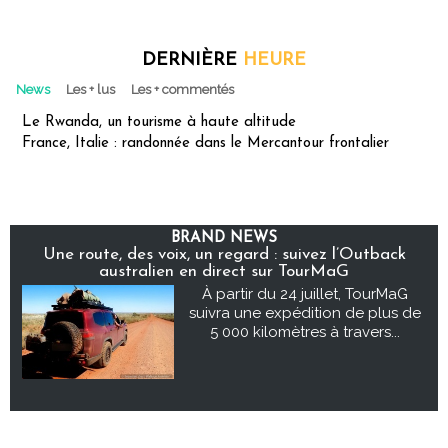
DERNIÈRE
HEURE
News
Les + lus
Les + commentés
Le Rwanda, un tourisme à haute altitude
France, Italie : randonnée dans le Mercantour frontalier
BRAND NEWS
Une route, des voix, un regard : suivez l’Outback
australien en direct sur TourMaG
À partir du 24 juillet, TourMaG
suivra une expédition de plus de
5 000 kilomètres à travers...