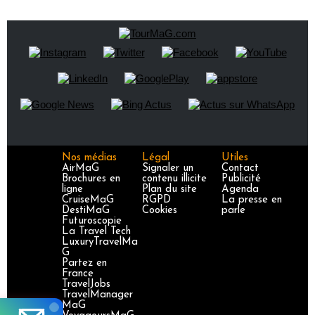
Nos médias
Légal
Utiles
AirMaG
Signaler un
Contact
Brochures en
contenu illicite
Publicité
ligne
Plan du site
Agenda
CruiseMaG
RGPD
La presse en
DestiMaG
Cookies
parle
Futuroscopie
La Travel Tech
LuxuryTravelMa
G
Partez en
France
TravelJobs
TravelManager
MaG