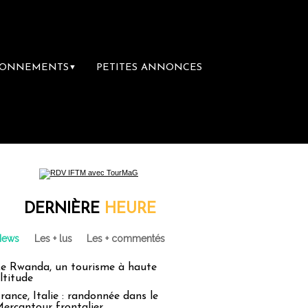
BONNEMENTS
PETITES ANNONCES
▼
DERNIÈRE
HEURE
News
Les + lus
Les + commentés
e Rwanda, un tourisme à haute
ltitude
rance, Italie : randonnée dans le
ercantour frontalier