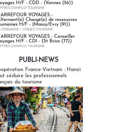
oyages H/F - CDD - (Vannes (56))
FFRES D'EMPLOI TOURISME
CARREFOUR VOYAGES -
lternant(e) Chargé(e) de ressources
umaines H/F - (Massy/Evry (91))
LTERNANCE / STAGES TOURISME
ARREFOUR VOYAGES - Conseiller
oyages H/F - CDI - (St Brice (77))
FFRES D'EMPLOI TOURISME
PUBLI-NEWS
ews
opération France-Vietnam : Hanoï
ut séduire les professionnels
ançais du tourisme