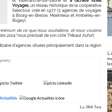
et Villefranche-sur-Saône et
a racheté Itinea
Voyages,
un réseau historique de la coopérative
Selectour, créé en 1977 (3 agences de voyages
à Bourg-en-Bresse, Meximieux et Ambérieu-en-
Bugey).
 minimum de ce que nous souhaitons, et nous voulons
dès 2024"
nous précisait de son côté Thibaut Aufort.
izaine d'agences situées principalement dans la région
Partez
L’
in
Eymery
le
Actualités
Lu 3841 fois