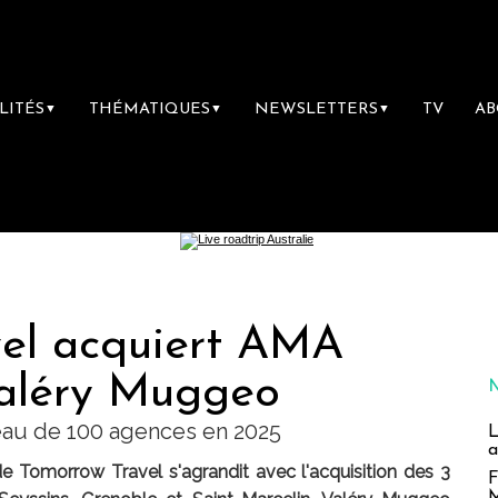
LITÉS
THÉMATIQUES
NEWSLETTERS
TV
A
▼
▼
▼
el acquiert AMA
Valéry Muggeo
eau de 100 agences en 2025
L
a
e Tomorrow Travel s'agrandit avec l'acquisition des 3
F
M