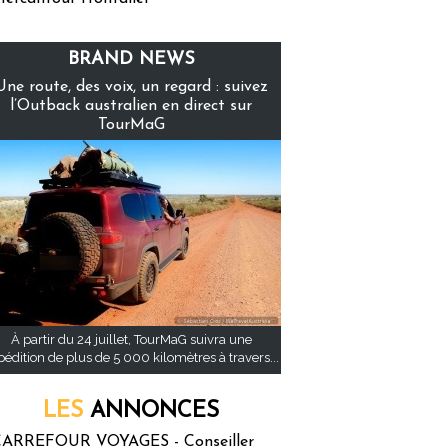
BRAND NEWS
Une route, des voix, un regard : suivez
l’Outback australien en direct sur
TourMaG
À partir du 24 juillet, TourMaG suivra une
pédition de plus de 5 000 kilomètres à travers...
LES
ANNONCES
ARREFOUR VOYAGES - Conseiller