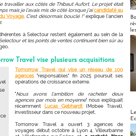
de travailler aux côtés de Thibaut Aufort. Le projet était
s mais je l'avais mis de côté lorsque j'ai
candidaté au
 du Voyage.
C'est désormais bouclé !"
explique l'ancien
Bo
.
ré
le
hérentes à Selectour restent également au sein de la
 Selectour et les points de ventes continuent bien sûr au
géo.
ow Travel vise plusieurs acquisitions
Tomorrow Travel qui vise un réseau de 100
agences
"responsables" fin 2025 poursuit ses
vel
opérations de croissance externe.
sse
"
Nous avons l'ambition de racheter deux
agences par mois en moyenne
" nous expliquait
récemment
Lucas Gebhardt
(Mobee Travel),
Distribu
investisseur dans ce nouveau projet.
Le
nce
Ed
Tomorrow Travel a ouvert 3 agences de
voyages début octobre à Lyon 4, Villeurbanne