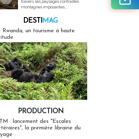
travers ses paysages contrastés,
montagnes imposantes,...
DESTI
MAG
MAG
 Rwanda, un tourisme à haute
titude
PRODUCTION
ion
TM : lancement des "Escales
ttéraires", la première librairie du
oyage