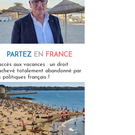
PARTEZ
EN
FRANCE
 en France
accès aux vacances : un droit
achevé totalement abandonné par
s politiques français !