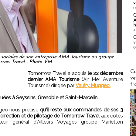
v
O
A
h
A
C
v
O
 sociales de son entreprise AMA Tourisme au groupe
rrow Travel - Photo VM
Publi-n
Co
Tomorrow Travel a acquis
le 22 décembre
ve
dernier AMA Tourisme
(Air, Mer, Aventure
fr
Tourisme) dirigée par
Valéry Muggeo.
uées à Seyssins, Grenoble et Saint-Marcelin.
ggeo nous précise
qu'il reste aux commandes de ses 3
 direction et de pilotage de Tomorrow Travel
aux côtés
teur général d'Ailleurs Voyages groupe Marietton