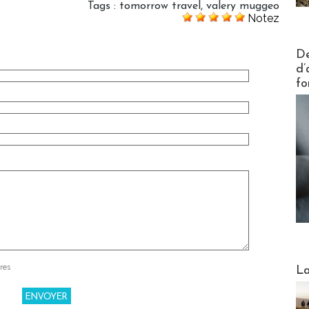
Tags
:
tomorrow travel
,
valery muggeo
Notez
Actus V
De
d’
fo
Webinai
res
La