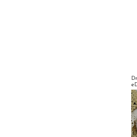
AirMa
Dr
e