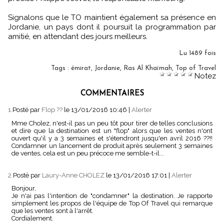
Signalons que le TO maintient également sa présence en
Jordanie, un pays dont il poursuit la programmation par
amitié, en attendant des jours meilleurs.
Lu 1489 fois
Tags
:
émirat
,
Jordanie
,
Ras Al Khaïmah
,
Top of Travel
Notez
COMMENTAIRES
1.
Posté par
Flop ??
le 13/01/2016 10:46
|
Alerter
Mme Cholez, n'est-il pas un peu tôt pour tirer de telles conclusions
et dire que la destination est un "flop" alors que les ventes n'ont
ouvert qu'il y a 3 semaines et s'étendront jusqu'en avril 2016 ??!!
Condamner un lancement de produit après seulement 3 semaines
de ventes, cela est un peu précoce me semble-t-il...
2.
Posté par
Laury-Anne CHOLEZ
le 13/01/2016 17:01
|
Alerter
Bonjour,
Je n'ai pas l'intention de "condamner" la destination. Je rapporte
simplement les propos de l'équipe de Top Of Travel qui remarque
que les ventes sont à l'arrêt.
Cordialement.