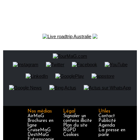
Nos médias
Légal
Utiles
AirMaG
Signaler un
Contact
Brochures en
contenu illicite
Publicité
ligne
Plan du site
Agenda
CruiseMaG
RGPD
La presse en
DestiMaG
Cookies
parle
Futuroscopie