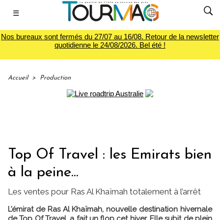
☰
Nos bureaux sont fermés du 27/07 au 16/08. Retour de la newsletter
quotidienne le 24/08/2026. Bel été !
Accueil
>
Production
Top Of Travel : les Emirats bien
à la peine...
Les ventes pour Ras Al Khaïmah totalement à l’arrêt
L’émirat de Ras Al Khaïmah, nouvelle destination hivernale
de Top Of Travel, a fait un flop cet hiver. Elle subit de plein