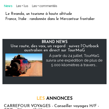
News
Les + lus
Les + commentés
Le Rwanda, un tourisme à haute altitude
France, Italie : randonnée dans le Mercantour frontalier
BRAND NEWS
Une route, des voix, un regard : suivez l’Outback
australien en direct sur TourMaG
À partir du 24 juillet, TourMaG
suivra une expédition de plus de
5 000 kilomètres à travers...
LES
ANNONCES
CARREFOUR VOYAGES - Conseiller voyages H/F -