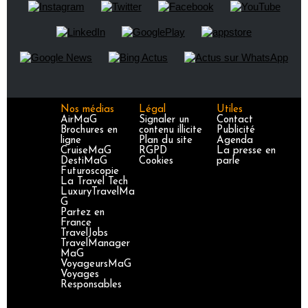
Nos médias
Légal
Utiles
AirMaG
Signaler un
Contact
Brochures en
contenu illicite
Publicité
ligne
Plan du site
Agenda
CruiseMaG
RGPD
La presse en
DestiMaG
Cookies
parle
Futuroscopie
La Travel Tech
LuxuryTravelMa
G
Partez en
France
TravelJobs
TravelManager
MaG
VoyageursMaG
Voyages
Responsables