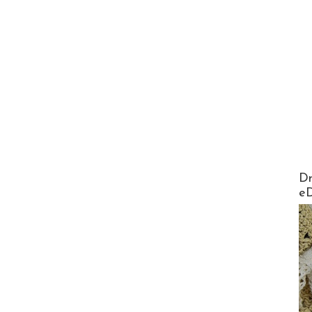
AirMa
Dr
e