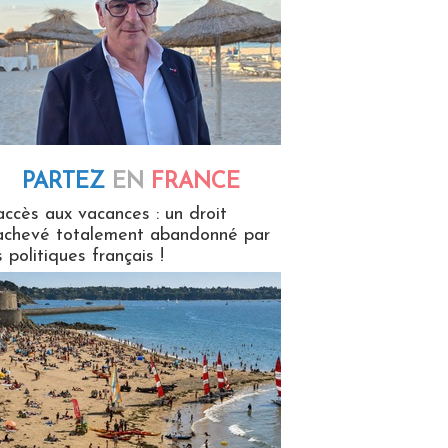
PARTEZ
EN
FRANCE
 en France
accès aux vacances : un droit
achevé totalement abandonné par
s politiques français !