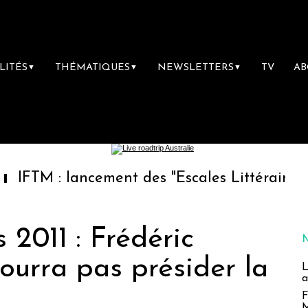
LITÉS
THÉMATIQUES
NEWSLETTERS
TV
A
▼
▼
▼
lancement des "Escales Littéraires", la premi
2011 : Frédéric
ourra pas présider la
L
a
F
M