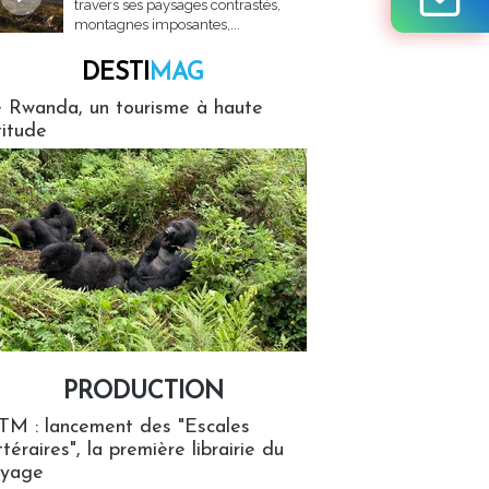
travers ses paysages contrastés,
montagnes imposantes,...
DESTI
MAG
MAG
 Rwanda, un tourisme à haute
titude
PRODUCTION
ion
TM : lancement des "Escales
ttéraires", la première librairie du
oyage