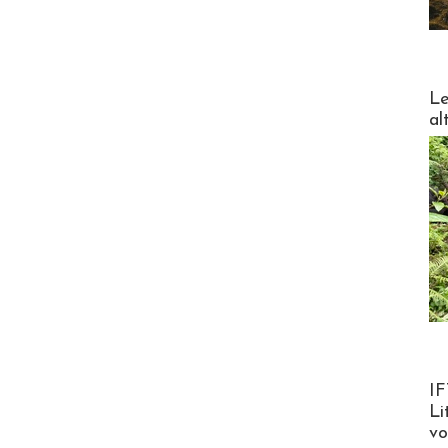
DESTI
Le
al
Product
IF
Li
v