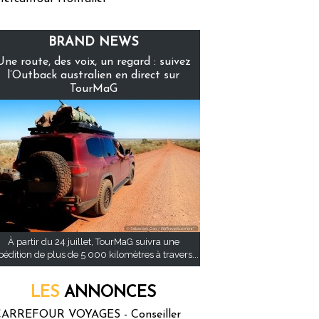
BRAND NEWS
Une route, des voix, un regard : suivez
l’Outback australien en direct sur
TourMaG
À partir du 24 juillet, TourMaG suivra une
pédition de plus de 5 000 kilomètres à travers...
LES
ANNONCES
ARREFOUR VOYAGES - Conseiller