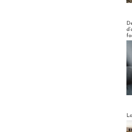
Actus V
De
d’
fo
Webinai
La