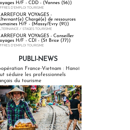
oyages H/F - CDD - (Vannes (56))
FFRES D'EMPLOI TOURISME
CARREFOUR VOYAGES -
lternant(e) Chargé(e) de ressources
umaines H/F - (Massy/Evry (91))
LTERNANCE / STAGES TOURISME
ARREFOUR VOYAGES - Conseiller
oyages H/F - CDI - (St Brice (77))
FFRES D'EMPLOI TOURISME
PUBLI-NEWS
ews
opération France-Vietnam : Hanoï
ut séduire les professionnels
ançais du tourisme