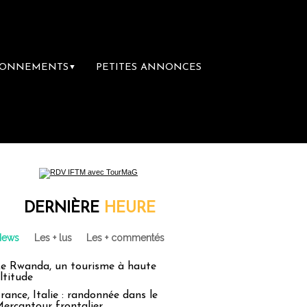
BONNEMENTS
PETITES ANNONCES
▼
ère librairie du voyage
Le groupe Sainte-
DERNIÈRE
HEURE
News
Les + lus
Les + commentés
e Rwanda, un tourisme à haute
ltitude
rance, Italie : randonnée dans le
ercantour frontalier