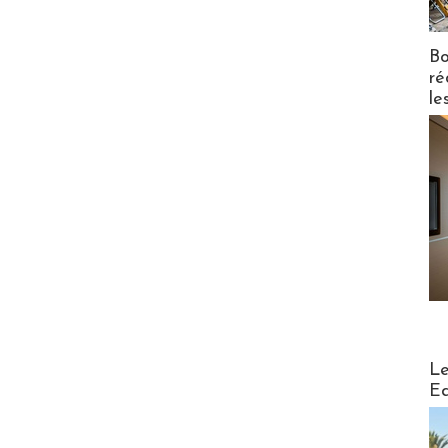
Bo
ré
le
Distribu
Le
Ed