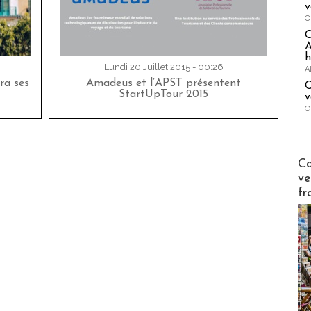
v
O
A
h
Lundi 20 Juillet 2015 - 00:26
A
ra ses
Amadeus et l’APST présentent
C
StartUpTour 2015
v
O
Publi-n
Co
ve
fr