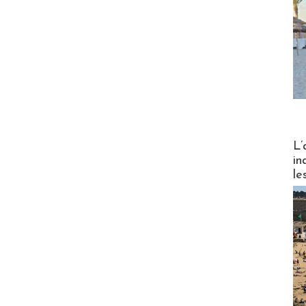
Partez
L’
in
le