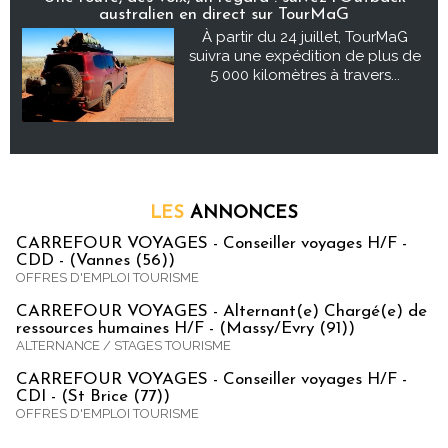
australien en direct sur TourMaG
À partir du 24 juillet, TourMaG
suivra une expédition de plus de
5 000 kilomètres à travers...
LES
ANNONCES
CARREFOUR VOYAGES - Conseiller voyages H/F -
CDD - (Vannes (56))
OFFRES D'EMPLOI TOURISME
CARREFOUR VOYAGES - Alternant(e) Chargé(e) de
ressources humaines H/F - (Massy/Evry (91))
ALTERNANCE / STAGES TOURISME
CARREFOUR VOYAGES - Conseiller voyages H/F -
CDI - (St Brice (77))
OFFRES D'EMPLOI TOURISME