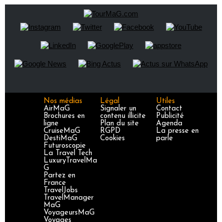
Nos médias
Légal
Utiles
AirMaG
Signaler un
Contact
Brochures en
contenu illicite
Publicité
ligne
Plan du site
Agenda
CruiseMaG
RGPD
La presse en
DestiMaG
Cookies
parle
Futuroscopie
La Travel Tech
LuxuryTravelMa
G
Partez en
France
TravelJobs
TravelManager
MaG
VoyageursMaG
Voyages