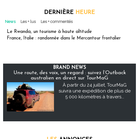
DERNIÈRE
HEURE
News
Les + lus
Les + commentés
Le Rwanda, un tourisme à haute altitude
France, Italie : randonnée dans le Mercantour frontalier
BRAND NEWS
Une route, des voix, un regard : suivez l’Outback
australien en direct sur TourMaG
À partir du 24 juillet, TourMaG
suivra une expédition de plus de
5 000 kilomètres à travers...