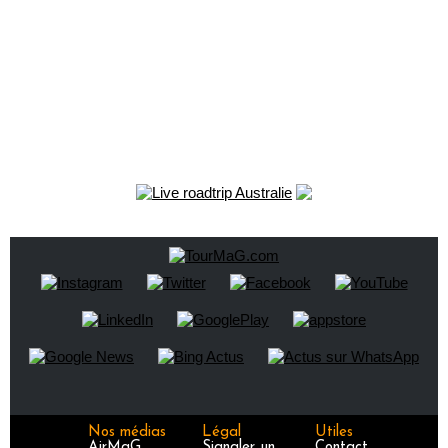
Nos médias
Légal
Utiles
AirMaG
Signaler un
Contact