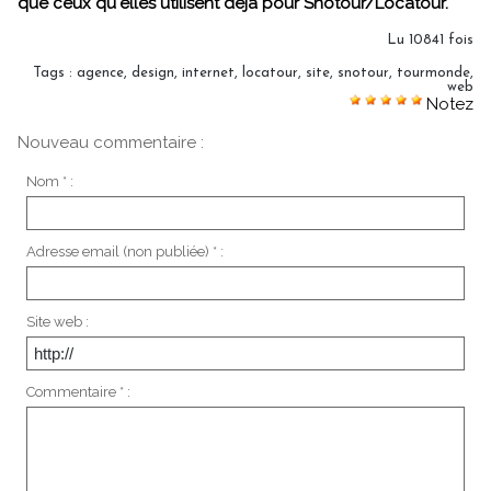
que ceux qu'elles utilisent déjà pour Snotour/Locatour.
Lu 10841 fois
Tags
:
agence
,
design
,
internet
,
locatour
,
site
,
snotour
,
tourmonde
,
web
Notez
Nouveau commentaire :
Nom * :
Adresse email (non publiée) * :
Site web :
Commentaire * :