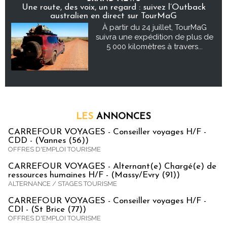
Une route, des voix, un regard : suivez l’Outback
australien en direct sur TourMaG
À partir du 24 juillet, TourMaG
suivra une expédition de plus de
5 000 kilomètres à travers...
LES
ANNONCES
CARREFOUR VOYAGES - Conseiller voyages H/F -
CDD - (Vannes (56))
OFFRES D'EMPLOI TOURISME
CARREFOUR VOYAGES - Alternant(e) Chargé(e) de
ressources humaines H/F - (Massy/Evry (91))
ALTERNANCE / STAGES TOURISME
CARREFOUR VOYAGES - Conseiller voyages H/F -
CDI - (St Brice (77))
OFFRES D'EMPLOI TOURISME