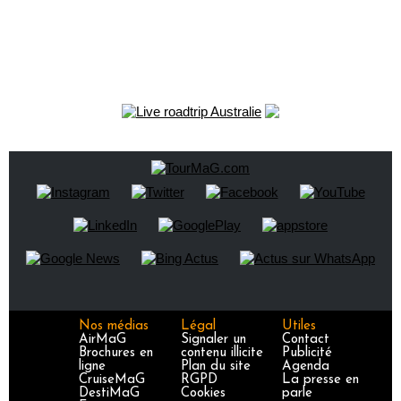
Nos médias
Légal
Utiles
AirMaG
Signaler un
Contact
Brochures en
contenu illicite
Publicité
ligne
Plan du site
Agenda
CruiseMaG
RGPD
La presse en
DestiMaG
Cookies
parle