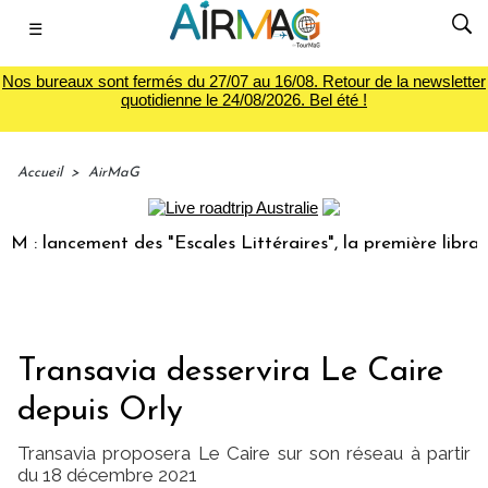
☰
Nos bureaux sont fermés du 27/07 au 16/08. Retour de la newsletter
quotidienne le 24/08/2026. Bel été !
Accueil
>
AirMaG
lancement des "Escales Littéraires", la première librairie 
Transavia desservira Le Caire
depuis Orly
Transavia proposera Le Caire sur son réseau à partir
du 18 décembre 2021