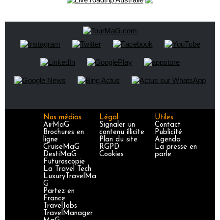
Nos médias
Légal
Utiles
AirMaG
Signaler un
Contact
Brochures en
contenu illicite
Publicité
ligne
Plan du site
Agenda
CruiseMaG
RGPD
La presse en
DestiMaG
Cookies
parle
Futuroscopie
La Travel Tech
LuxuryTravelMa
G
Partez en
France
TravelJobs
TravelManager