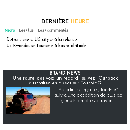
DERNIÈRE
HEURE
News
Les + lus
Les + commentés
Detroit, une « US city » à la relance
Le Rwanda, un tourisme à haute altitude
BRAND NEWS
Une route, des voix, un regard : suivez l’Outback
australien en direct sur TourMaG
À partir du 24 juillet, TourMaG
suivra une expédition de plus de
5 000 kilomètres à travers...