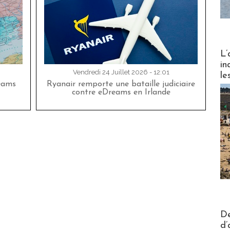
Partez
L’
in
Vendredi 24 Juillet 2026 - 12:01
le
eams
Ryanair remporte une bataille judiciaire
contre eDreams en Irlande
Actus V
De
d’