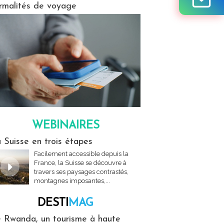
rmalités de voyage
WEBINAIRES
res
 Suisse en trois étapes
Facilement accessible depuis la
France, la Suisse se découvre à
travers ses paysages contrastés,
montagnes imposantes,...
DESTI
MAG
MAG
 Rwanda, un tourisme à haute