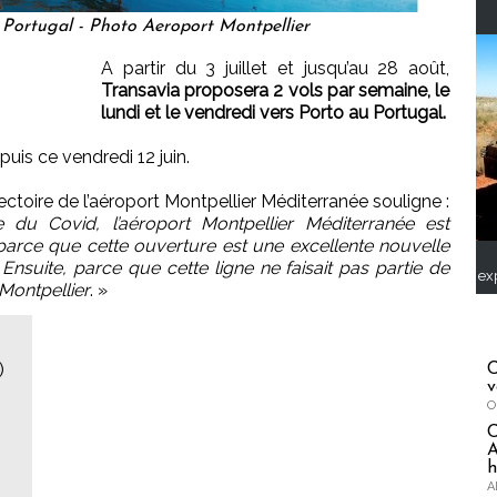
u Portugal - Photo Aeroport Montpellier
A partir du 3 juillet et jusqu’au 28 août,
Transavia proposera 2 vols par semaine, le
lundi et le vendredi vers Porto au Portugal.
puis ce vendredi 12 juin.
toire de l’aéroport Montpellier Méditerranée souligne :
e du Covid, l’aéroport Montpellier Méditerranée est
arce que cette ouverture est une excellente nouvelle
 Ensuite, parce que cette ligne ne faisait pas partie de
ex
e Montpellier
. »
)
C
v
O
A
h
A