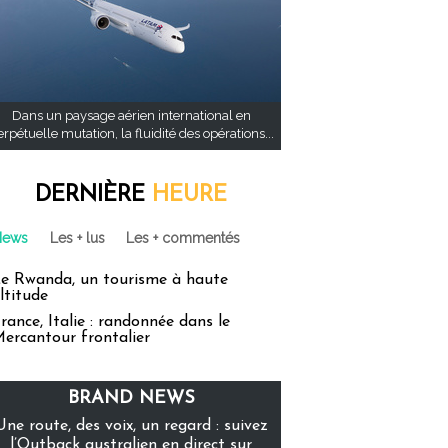
Dans un paysage aérien international en
rpétuelle mutation, la fluidité des opérations...
DERNIÈRE
HEURE
News
Les + lus
Les + commentés
e Rwanda, un tourisme à haute
ltitude
rance, Italie : randonnée dans le
ercantour frontalier
BRAND NEWS
Une route, des voix, un regard : suivez
l’Outback australien en direct sur