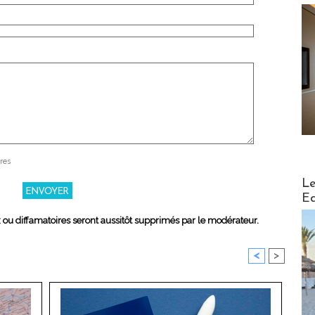
res
Distribu
Le
Ed
x ou diffamatoires seront aussitôt supprimés par le modérateur.
<
>