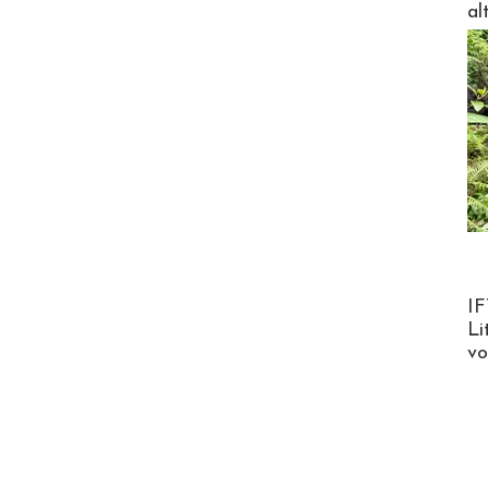
al
Product
IF
Li
v