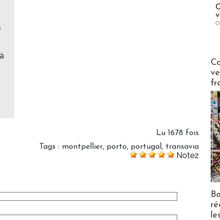
C
v
O
s
'à
Publi-n
Co
ve
fr
Lu 1678 fois
Tags
:
montpellier
,
porto
,
portugal
,
transavia
Notez
Bo
ré
le