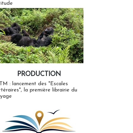
titude
PRODUCTION
ion
TM : lancement des "Escales
ttéraires", la première librairie du
oyage