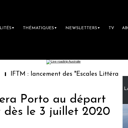
LITÉS
THÉMATIQUES
NEWSLETTERS
TV
A
▼
▼
▼
: lancement des "Escales Littéraires", la prem
L
cera Porto au départ
 dès le 3 juillet 2020