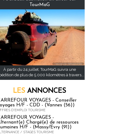
TourMaG
À partir du 24 juillet, TourMaG suivra une
pédition de plus de 5 000 kilomètres à travers...
LES
ANNONCES
ARREFOUR VOYAGES - Conseiller
oyages H/F - CDD - (Vannes (56))
FFRES D'EMPLOI TOURISME
CARREFOUR VOYAGES -
lternant(e) Chargé(e) de ressources
umaines H/F - (Massy/Evry (91))
LTERNANCE / STAGES TOURISME