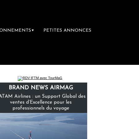
BONNEMENTS
PETITES ANNONCES
▼
ière librairie du voyage
Le groupe Sainte
BRAND NEWS AIRMAG
ATAM Airlines : un Support Global des
ventes d’Excellence pour les
professionnels du voyage