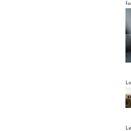
fo
Webinai
La
DESTI
Le