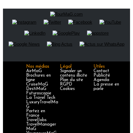
Nos médias
Légal
Utiles
AirMaG
Signaler un
Contact
Brochures en
contenu illicite
Publicité
ligne
Plan du site
Agenda
CruiseMaG
RGPD
La presse en
DestiMaG
Cookies
parle
Futuroscopie
La Travel Tech
LuxuryTravelMa
G
Partez en
France
TravelJobs
TravelManager
MaG