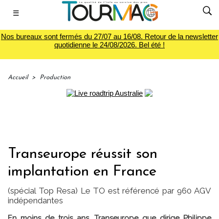
☰
Nos bureaux sont fermés du 27/07 au 16/08. Retour de la newsletter
quotidienne le 24/08/2026. Bel été !
Accueil
>
Production
Transeurope réussit son
implantation en France
(spécial Top Resa) Le TO est référencé par 960 AGV
indépendantes
En moins de trois ans, Transeurope que dirige Philippe