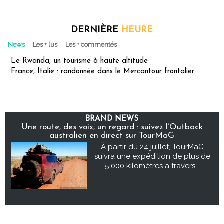
DERNIÈRE
HEURE
News
Les + lus
Les + commentés
Le Rwanda, un tourisme à haute altitude
France, Italie : randonnée dans le Mercantour frontalier
BRAND NEWS
Une route, des voix, un regard : suivez l’Outback
australien en direct sur TourMaG
À partir du 24 juillet, TourMaG
suivra une expédition de plus de
5 000 kilomètres à travers...