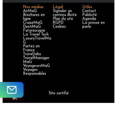
Nos médias
Légal
Utiles
AirMaG
Signaler un
Contact
Brochures en
contenu illicite
Publicité
ligne
Plan du site
Agenda
CruiseMaG
RGPD
La presse en
DestiMaG
Cookies
parle
Futuroscopie
La Travel Tech
LuxuryTravelMa
G
Partez en
France
TravelJobs
TravelManager
MaG
VoyageursMaG
Voyages
Responsables
Site certifié