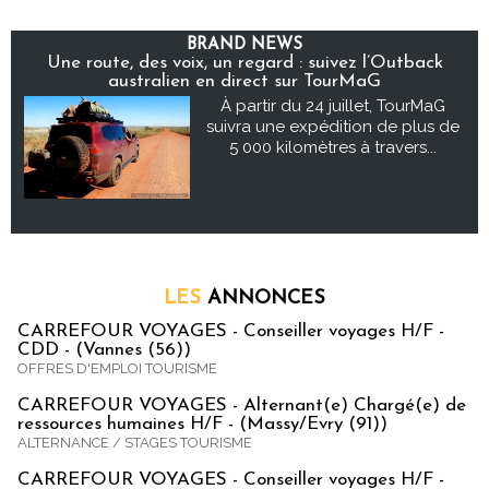
BRAND NEWS
Une route, des voix, un regard : suivez l’Outback
australien en direct sur TourMaG
À partir du 24 juillet, TourMaG
suivra une expédition de plus de
5 000 kilomètres à travers...
LES
ANNONCES
CARREFOUR VOYAGES - Conseiller voyages H/F -
CDD - (Vannes (56))
OFFRES D'EMPLOI TOURISME
CARREFOUR VOYAGES - Alternant(e) Chargé(e) de
ressources humaines H/F - (Massy/Evry (91))
ALTERNANCE / STAGES TOURISME
CARREFOUR VOYAGES - Conseiller voyages H/F -