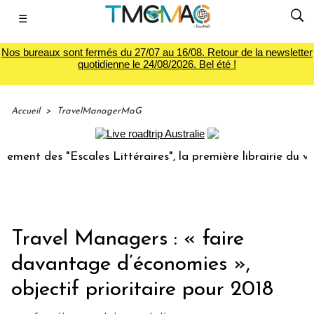
☰
Nos bureaux sont fermés du 27/07 au 16/08. Retour de la newsletter
quotidienne le 24/08/2026. Bel été !
Accueil
>
TravelManagerMaG
 des "Escales Littéraires", la première librairie du voyage
Travel Managers : « faire
davantage d’économies »,
objectif prioritaire pour 2018