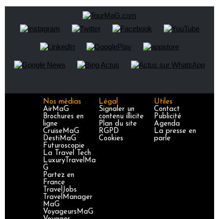
Nos médias
Légal
Utiles
AirMaG
Signaler un
Contact
Brochures en
contenu illicite
Publicité
ligne
Plan du site
Agenda
CruiseMaG
RGPD
La presse en
DestiMaG
Cookies
parle
Futuroscopie
La Travel Tech
LuxuryTravelMa
G
Partez en
France
TravelJobs
TravelManager
MaG
VoyageursMaG