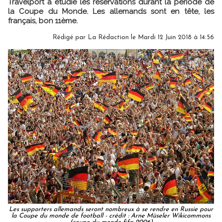
Travelport a étudié les réservations durant la période de
la Coupe du Monde. Les allemands sont en tête, les
français, bon 11ème.
Rédigé par
La Rédaction
le Mardi 12 Juin 2018 à 14:56
Les supporters allemands seront nombreux à se rendre en Russie pour
la Coupe du monde de football - crédit : Arne Müseler Wikicommons