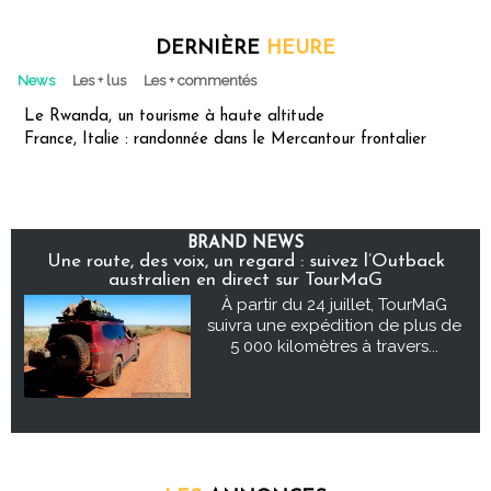
DERNIÈRE
HEURE
News
Les + lus
Les + commentés
Le Rwanda, un tourisme à haute altitude
France, Italie : randonnée dans le Mercantour frontalier
BRAND NEWS
Une route, des voix, un regard : suivez l’Outback
australien en direct sur TourMaG
À partir du 24 juillet, TourMaG
suivra une expédition de plus de
5 000 kilomètres à travers...