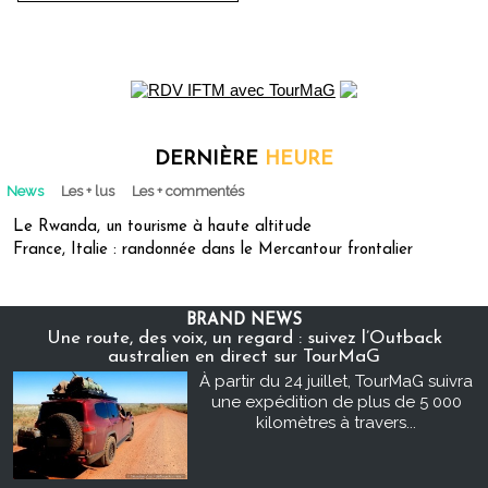
DERNIÈRE
HEURE
News
Les + lus
Les + commentés
Le Rwanda, un tourisme à haute altitude
France, Italie : randonnée dans le Mercantour frontalier
BRAND NEWS
Une route, des voix, un regard : suivez l’Outback
australien en direct sur TourMaG
À partir du 24 juillet, TourMaG suivra
une expédition de plus de 5 000
kilomètres à travers...