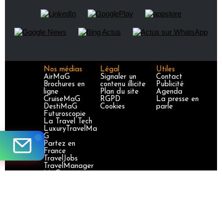
Nos médias
Légal
Utiles
AirMaG
Signaler un
Contact
Brochures en
contenu illicite
Publicité
ligne
Plan du site
Agenda
CruiseMaG
RGPD
La presse en
DestiMaG
Cookies
parle
Futuroscopie
La Travel Tech
LuxuryTravelMa
G
Partez en
France
TravelJobs
TravelManager
MaG
VoyageursMaG
Voyages
Responsables