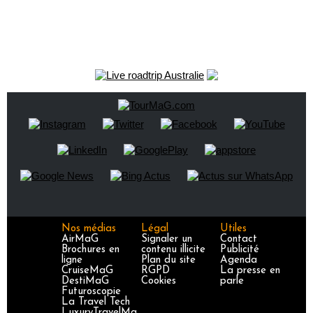
Nos médias
Légal
Utiles
AirMaG
Signaler un
Contact
Brochures en
contenu illicite
Publicité
ligne
Plan du site
Agenda
CruiseMaG
RGPD
La presse en
DestiMaG
Cookies
parle
Futuroscopie
La Travel Tech
LuxuryTravelMa