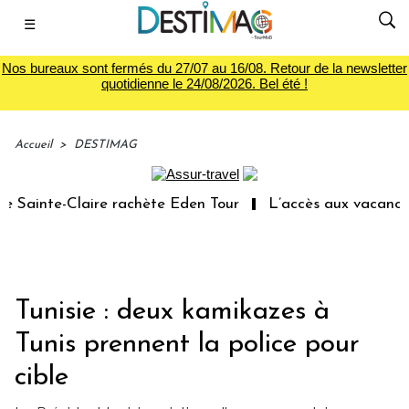
☰
Nos bureaux sont fermés du 27/07 au 16/08. Retour de la newsletter
quotidienne le 24/08/2026. Bel été !
Accueil
>
DESTIMAG
Sainte-Claire rachète Eden Tour
L’accès aux vacances :
Tunisie : deux kamikazes à
Tunis prennent la police pour
cible