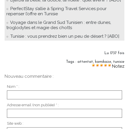
Djerba la belle, la douce, la fidèle : quel avenir ? [ABO]
PerfectStay s’allie à Spring Travel Services pour
repenser l’offre en Tunisie
Voyage dans le Grand Sud Tunisien : entre dunes,
troglodytes et magie des chotts
Tunisie : vous prendrez bien un peu de désert ? [ABO]
Lu 1737 fois
Tags
:
attentat
,
kamikaze
,
tunisie
Notez
Nouveau commentaire :
Nom * :
Adresse email (non publiée) * :
Site web :