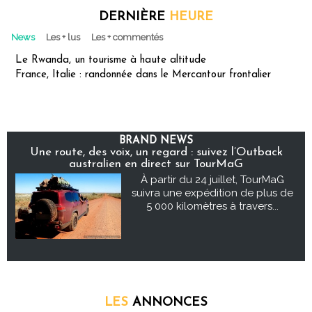
DERNIÈRE
HEURE
News
Les + lus
Les + commentés
Le Rwanda, un tourisme à haute altitude
France, Italie : randonnée dans le Mercantour frontalier
BRAND NEWS
Une route, des voix, un regard : suivez l’Outback
australien en direct sur TourMaG
À partir du 24 juillet, TourMaG
suivra une expédition de plus de
5 000 kilomètres à travers...
LES
ANNONCES