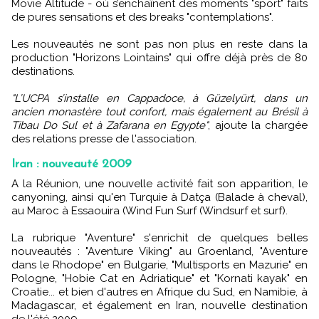
Movie Altitude - où s’enchaînent des moments "sport" faits
de pures sensations et des breaks "contemplations".
Les nouveautés ne sont pas non plus en reste dans la
production "Horizons Lointains" qui offre déjà près de 80
destinations.
"L’UCPA s’installe en Cappadoce, à Güzelyürt, dans un
ancien monastère tout confort, mais également au Brésil à
Tibau Do Sul et à Zafarana en Egypte"
, ajoute la chargée
des relations presse de l'association.
Iran : nouveauté 2009
A la Réunion, une nouvelle activité fait son apparition, le
canyoning, ainsi qu'en Turquie à Datça (Balade à cheval),
au Maroc à Essaouira (Wind Fun Surf (Windsurf et surf).
La rubrique "Aventure" s'enrichit de quelques belles
nouveautés : "Aventure Viking" au Groenland, "Aventure
dans le Rhodope" en Bulgarie, "Multisports en Mazurie" en
Pologne, "Hobie Cat en Adriatique" et "Kornati kayak" en
Croatie... et bien d'autres en Afrique du Sud, en Namibie, à
Madagascar, et également en Iran, nouvelle destination