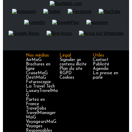
Nos médias
Légal
Utiles
AirMaG
Signaler un
Contact
Brochures en
contenu illicite
Publicité
ligne
Plan du site
Agenda
CruiseMaG
RGPD
La presse en
DestiMaG
Cookies
parle
Futuroscopie
La Travel Tech
LuxuryTravelMa
G
Partez en
France
TravelJobs
TravelManager
MaG
VoyageursMaG
Voyages
Responsables