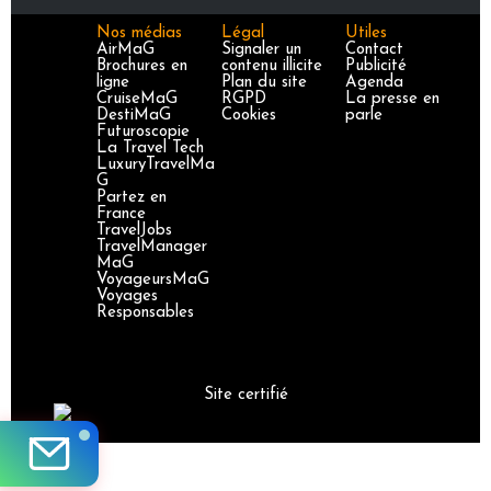
Nos médias
Légal
Utiles
AirMaG
Signaler un
Contact
Brochures en
contenu illicite
Publicité
ligne
Plan du site
Agenda
CruiseMaG
RGPD
La presse en
DestiMaG
Cookies
parle
Futuroscopie
La Travel Tech
LuxuryTravelMa
G
Partez en
France
TravelJobs
TravelManager
MaG
VoyageursMaG
Voyages
Responsables
Site certifié