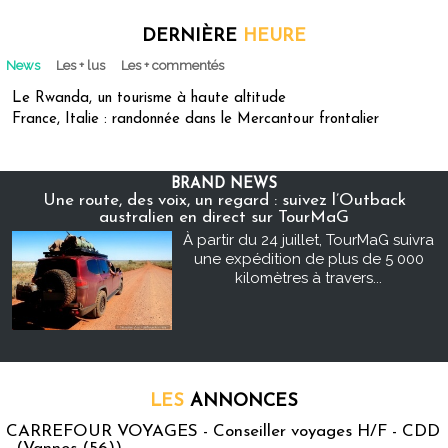
DERNIÈRE
HEURE
News
Les + lus
Les + commentés
Le Rwanda, un tourisme à haute altitude
France, Italie : randonnée dans le Mercantour frontalier
BRAND NEWS
Une route, des voix, un regard : suivez l’Outback
australien en direct sur TourMaG
À partir du 24 juillet, TourMaG suivra
une expédition de plus de 5 000
kilomètres à travers...
LES
ANNONCES
CARREFOUR VOYAGES - Conseiller voyages H/F - CDD