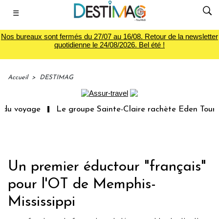
☰
Nos bureaux sont fermés du 27/07 au 16/08. Retour de la newsletter
quotidienne le 24/08/2026. Bel été !
Accueil
>
DESTIMAG
du voyage
Le groupe Sainte-Claire rachète Eden Tour
Un premier éductour "français"
pour l'OT de Memphis-
Mississippi