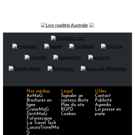
Nos médias
Légal
Utiles
AirMaG
Signaler un
Contact
Brochures en
contenu illicite
Publicité
ligne
Plan du site
Agenda
CruiseMaG
RGPD
La presse en
DestiMaG
Cookies
parle
Futuroscopie
La Travel Tech
LuxuryTravelMa
G