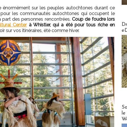
re énormément sur les peuples autochtones durant ce
ct pour les communautés autochtones qui occupent le
 la part des personnes rencontrées.
Coup de foudre lors
AirMa
Dr
ltural Center
à Whistler, qui a été pour tous riche en
e
ir sur vos itinéraires, été comme hiver.
Cruise
Sa
le
Wo