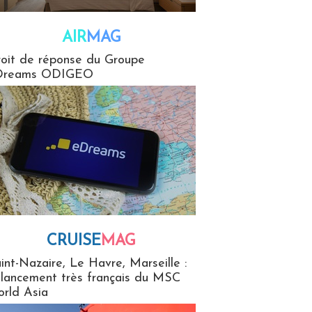
AIR
MAG
G
oit de réponse du Groupe
Dreams ODIGEO
CRUISE
MAG
MaG
int-Nazaire, Le Havre, Marseille :
 lancement très français du MSC
rld Asia