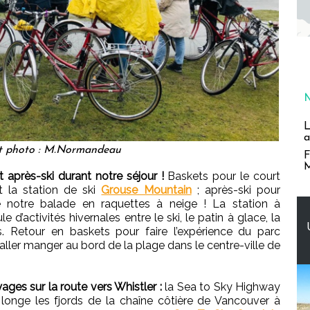
L
a
t photo : M.Normandeau
F
M
 après-ski durant notre séjour !
Baskets pour le court
t la station de ski
Grouse Mountain
; après-ski pour
re notre balade en raquettes à neige ! La station à
 d’activités hivernales entre le ski, le patin à glace, la
. Retour en baskets pour faire l’expérience du parc
’aller manger au bord de la plage dans le centre-ville de
es sur la route vers Whistler :
la Sea to Sky Highway
) longe les fjords de la chaîne côtière de Vancouver à