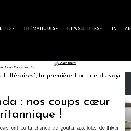
LITÉS
THÉMATIQUES
NEWSLETTERS
TV
A
▼
▼
▼
 touristiques locales
raires", la première librairie du voyage
L
da : nos coups cœur
itannique !
ais ont eu la chance de goûter aux joies de l’hiver