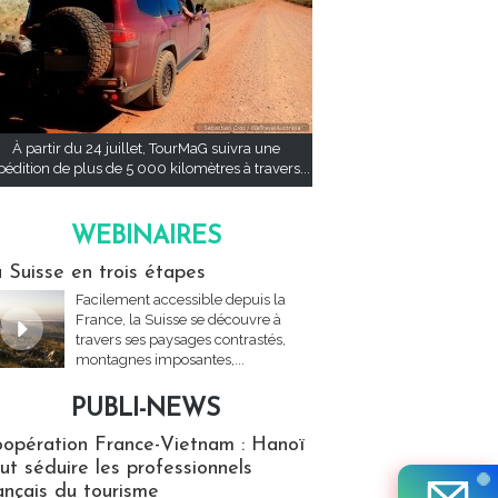
À partir du 24 juillet, TourMaG suivra une
pédition de plus de 5 000 kilomètres à travers...
WEBINAIRES
res
 Suisse en trois étapes
Facilement accessible depuis la
France, la Suisse se découvre à
travers ses paysages contrastés,
montagnes imposantes,...
PUBLI-NEWS
ews
opération France-Vietnam : Hanoï
ut séduire les professionnels
ançais du tourisme