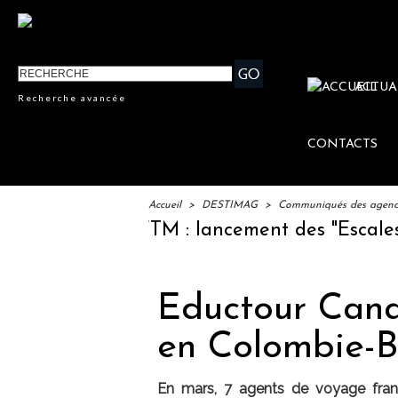
ACTUA
Recherche avancée
CONTACTS
Accueil
>
DESTIMAG
>
Communiqués des agences
IFTM : lancement des "Escales Litté
Eductour Cana
en Colombie-Br
En mars, 7 agents de voyage franç