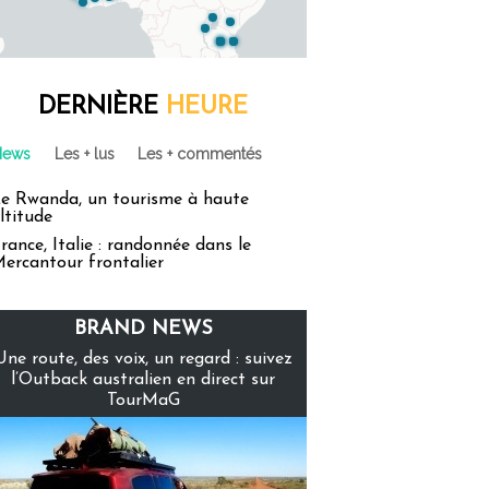
DERNIÈRE
HEURE
News
Les + lus
Les + commentés
e Rwanda, un tourisme à haute
ltitude
rance, Italie : randonnée dans le
ercantour frontalier
BRAND NEWS
Une route, des voix, un regard : suivez
l’Outback australien en direct sur
TourMaG