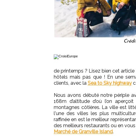
Crédi
de printemps ? Lisez bien cet articl
hôtels mais pas que ! En une semai
clients, avec la
Sea to Sky highway
c
Nous avons débuté notre périple 
168m d’altitude d’où l’on aperçoit
montagnes côtières. La ville est lit
l'une des villes les plus multicul
raffinée en est le meilleur représent
des meilleurs restaurants ou en vou
Marché de Granville Island
.