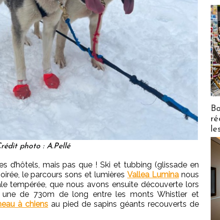
Bo
ré
le
rédit photo : A.Pellé
tes d’hôtels, mais pas que ! Ski et tubbing (glissade en
irée, le parcours sons et lumières
Vallea Lumina
nous
iale tempérée, que nous avons ensuite découverte lors
une de 730m de long entre les monts Whistler et
neau à chiens
au pied de sapins géants recouverts de