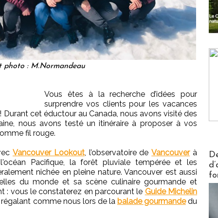
t photo : M.Normandeau
Vous êtes à la recherche d’idées pour
surprendre vos clients pour les vacances
e ! Durant cet éductour au Canada, nous avons visité des
ne, nous avons testé un itinéraire à proposer à vos
omme fil rouge.
Actus V
avec
Vancouver Lookout
, l’observatoire de
Vancouver
à
De
 l'océan Pacifique, la forêt pluviale tempérée et les
d’
téralement nichée en pleine nature. Vancouver est aussi
fo
turelles du monde et sa scène culinaire gourmande et
ant : vous le constaterez en parcourant le
Guide Michelin
s régalant comme nous lors de la
balade gourmande
du