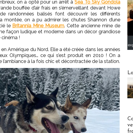
mbreux, on a opté pour un arrêt à
Sea To Sky Gondola
ande bouffée d’air frais en s’émerveillant devant Howe
e randonnées balisés font découvrir les différents
la montée, on a pu admirer les chutes Shannon d’une
cié le
Britannia Mine Museum
. Cette ancienne mine de
’une façon ludique et moderne dans un décor grandiose
e cinéma !
ex
i en Amérique du Nord. Elle a été créée dans les années
eux Olympiques… ce qui s’est produit en 2010 ! On a
de l’ambiance à la fois chic et décontractée de la station.
Webinai
La
Publi-n
Co
ve
fr