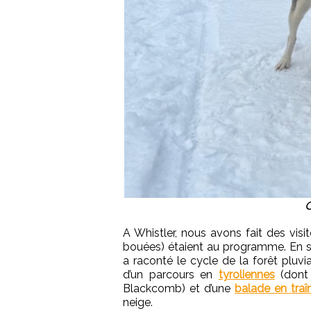
C
A Whistler, nous avons fait des visi
bouées) étaient au programme. En so
a raconté le cycle de la forêt pluv
d’un parcours en
tyroliennes
(dont 
Blackcomb) et d’une
balade en traî
neige.