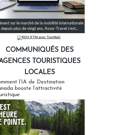
ésent sur le marché de la mobilité internationale
depuis plus de vingt ans, Assur-Travel s'est...
COMMUNIQUÉS DES
AGENCES TOURISTIQUES
LOCALES
qués des agences touristiques locales
mment l’IA de Destination
nada booste l’attractivité
uristique