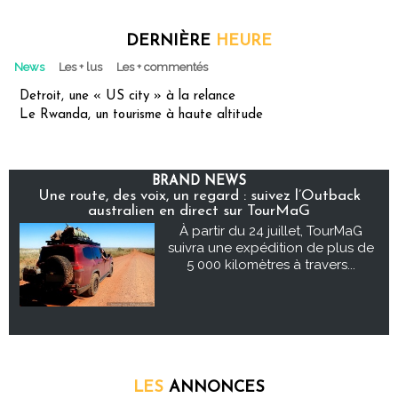
DERNIÈRE
HEURE
News
Les + lus
Les + commentés
Detroit, une « US city » à la relance
Le Rwanda, un tourisme à haute altitude
BRAND NEWS
Une route, des voix, un regard : suivez l’Outback
australien en direct sur TourMaG
À partir du 24 juillet, TourMaG
suivra une expédition de plus de
5 000 kilomètres à travers...
LES
ANNONCES