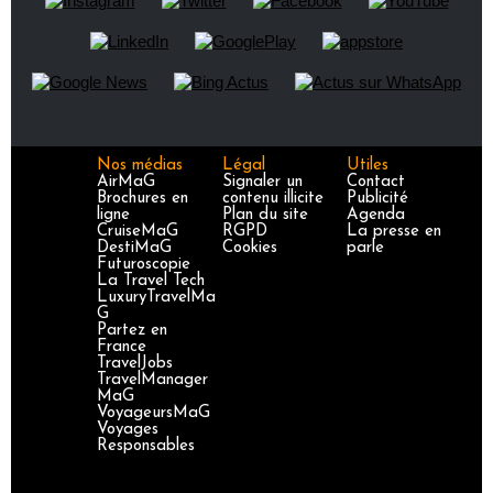
Nos médias
Légal
Utiles
AirMaG
Signaler un
Contact
Brochures en
contenu illicite
Publicité
ligne
Plan du site
Agenda
CruiseMaG
RGPD
La presse en
DestiMaG
Cookies
parle
Futuroscopie
La Travel Tech
LuxuryTravelMa
G
Partez en
France
TravelJobs
TravelManager
MaG
VoyageursMaG
Voyages
Responsables