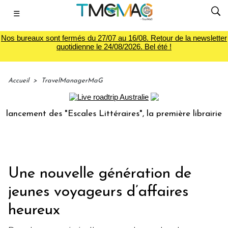
☰
Nos bureaux sont fermés du 27/07 au 16/08. Retour de la newsletter
quotidienne le 24/08/2026. Bel été !
Accueil
>
TravelManagerMaG
ement des "Escales Littéraires", la première librairie du vo
Une nouvelle génération de
jeunes voyageurs d’affaires
heureux