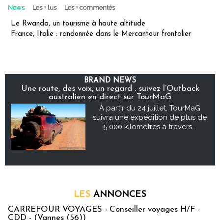
News
Les + lus
Les + commentés
Le Rwanda, un tourisme à haute altitude
France, Italie : randonnée dans le Mercantour frontalier
BRAND NEWS
Une route, des voix, un regard : suivez l’Outback
australien en direct sur TourMaG
À partir du 24 juillet, TourMaG
suivra une expédition de plus de
5 000 kilomètres à travers...
LES
ANNONCES
CARREFOUR VOYAGES - Conseiller voyages H/F -
CDD - (Vannes (56))