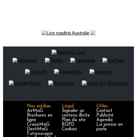
Nos médias
Légal
Utiles
AirMaG
Signaler un
Contact
Brochures en
contenu illicite
Publicité
ligne
Plan du site
Agenda
CruiseMaG
RGPD
La presse en
DestiMaG
Cookies
parle
Futuroscopie