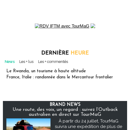
DERNIÈRE
HEURE
News
Les + lus
Les + commentés
Le Rwanda, un tourisme à haute altitude
France, Italie : randonnée dans le Mercantour frontalier
BRAND NEWS
Une route, des voix, un regard : suivez l’Outback
australien en direct sur TourMaG
À partir du 24 juillet, TourMaG
suivra une expédition de plus de