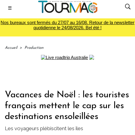
☰
Nos bureaux sont fermés du 27/07 au 16/08. Retour de la newsletter
quotidienne le 24/08/2026. Bel été !
Accueil
>
Production
Vacances de Noël : les touristes
français mettent le cap sur les
destinations ensoleillées
Les voyageurs plébiscitent les îles