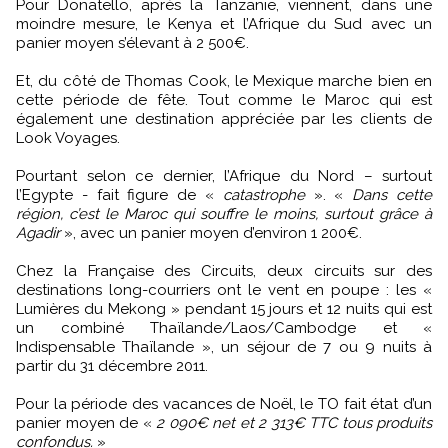
Pour Donatello, après la Tanzanie, viennent, dans une
moindre mesure, le Kenya et l’Afrique du Sud avec un
panier moyen s’élevant à 2 500€.
Et, du côté de Thomas Cook, le Mexique marche bien en
cette période de fête. Tout comme le Maroc qui est
également une destination appréciée par les clients de
Look Voyages.
Pourtant selon ce dernier, l’Afrique du Nord – surtout
l’Egypte - fait figure de «
catastrophe
». «
Dans cette
région, c’est le Maroc qui souffre le moins, surtout grâce à
Agadir
», avec un panier moyen d’environ 1 200€.
Chez la Française des Circuits, deux circuits sur des
destinations long-courriers ont le vent en poupe : les «
Lumières du Mekong » pendant 15 jours et 12 nuits qui est
un combiné Thaïlande/Laos/Cambodge et «
Indispensable Thaïlande », un séjour de 7 ou 9 nuits à
partir du 31 décembre 2011.
Pour la période des vacances de Noël, le TO fait état d’un
panier moyen de «
2 090€ net et 2 313€ TTC tous produits
confondus.
»