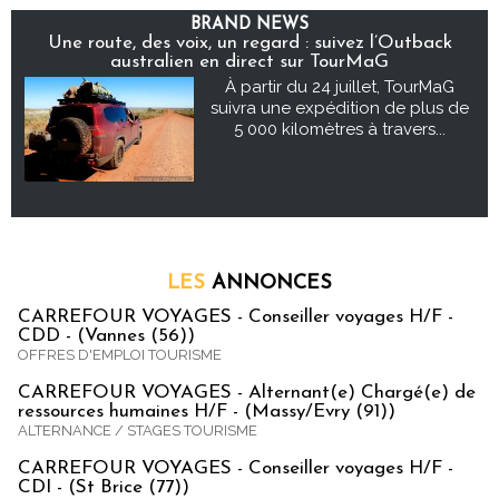
BRAND NEWS
Une route, des voix, un regard : suivez l’Outback
australien en direct sur TourMaG
À partir du 24 juillet, TourMaG
suivra une expédition de plus de
5 000 kilomètres à travers...
LES
ANNONCES
CARREFOUR VOYAGES - Conseiller voyages H/F -
CDD - (Vannes (56))
OFFRES D'EMPLOI TOURISME
CARREFOUR VOYAGES - Alternant(e) Chargé(e) de
ressources humaines H/F - (Massy/Evry (91))
ALTERNANCE / STAGES TOURISME
CARREFOUR VOYAGES - Conseiller voyages H/F -
CDI - (St Brice (77))