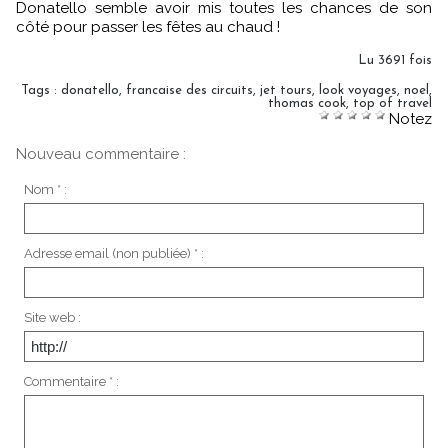
Donatello semble avoir mis toutes les chances de son
côté pour passer les fêtes au chaud !
Lu 3691 fois
Tags
:
donatello
,
francaise des circuits
,
jet tours
,
look voyages
,
noel
,
thomas cook
,
top of travel
Notez
Nouveau commentaire :
Nom * :
Adresse email (non publiée) * :
Site web :
Commentaire * :