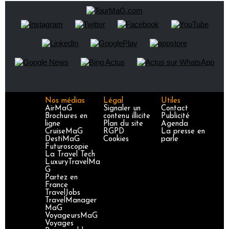
Nos médias
Légal
Utiles
AirMaG
Signaler un
Contact
Brochures en
contenu illicite
Publicité
ligne
Plan du site
Agenda
CruiseMaG
RGPD
La presse en
DestiMaG
Cookies
parle
Futuroscopie
La Travel Tech
LuxuryTravelMa
G
Partez en
France
TravelJobs
TravelManager
MaG
VoyageursMaG
Voyages