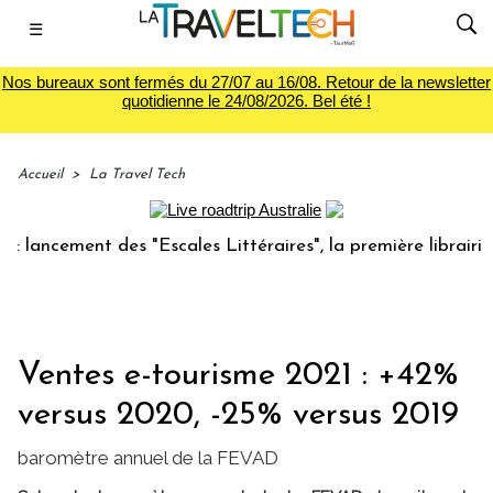
☰
Nos bureaux sont fermés du 27/07 au 16/08. Retour de la newsletter
quotidienne le 24/08/2026. Bel été !
Accueil
>
La Travel Tech
cement des "Escales Littéraires", la première librairie du v
Ventes e-tourisme 2021 : +42%
versus 2020, -25% versus 2019
baromètre annuel de la FEVAD