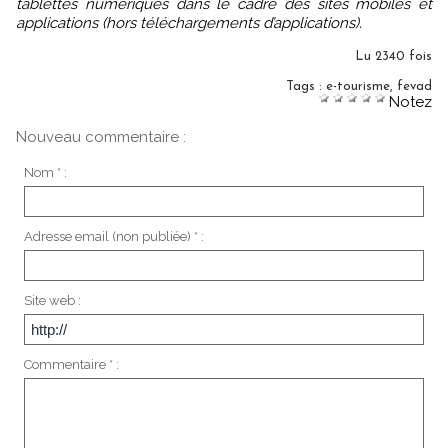
tablettes numériques dans le cadre des sites mobiles et
applications (hors téléchargements d’applications).
Lu 2340 fois
Tags
:
e-tourisme
,
fevad
Notez
Nouveau commentaire :
Nom * :
Adresse email (non publiée) * :
Site web :
Commentaire * :