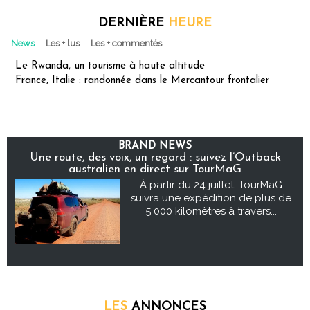
DERNIÈRE
HEURE
News
Les + lus
Les + commentés
Le Rwanda, un tourisme à haute altitude
France, Italie : randonnée dans le Mercantour frontalier
BRAND NEWS
Une route, des voix, un regard : suivez l’Outback
australien en direct sur TourMaG
À partir du 24 juillet, TourMaG
suivra une expédition de plus de
5 000 kilomètres à travers...
LES
ANNONCES