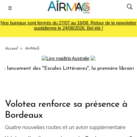
☰
Nos bureaux sont fermés du 27/07 au 16/08. Retour de la newsletter
quotidienne le 24/08/2026. Bel été !
Accueil
>
AirMaG
cement des "Escales Littéraires", la première librairie du v
Volotea renforce sa présence à
Bordeaux
Quatre nouvelles routes et un avion supplémentaire