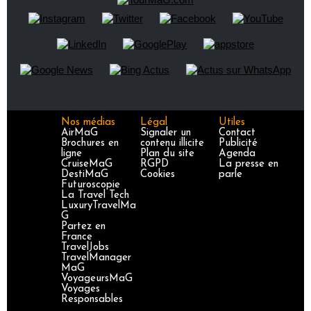
Nos médias
Légal
Utiles
AirMaG
Signaler un
Contact
Brochures en
contenu illicite
Publicité
ligne
Plan du site
Agenda
CruiseMaG
RGPD
La presse en
DestiMaG
Cookies
parle
Futuroscopie
La Travel Tech
LuxuryTravelMa
G
Partez en
France
TravelJobs
TravelManager
MaG
VoyageursMaG
Voyages
Responsables