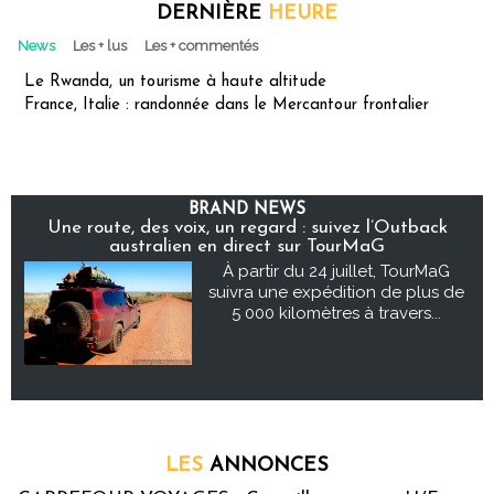
DERNIÈRE
HEURE
News
Les + lus
Les + commentés
Le Rwanda, un tourisme à haute altitude
France, Italie : randonnée dans le Mercantour frontalier
BRAND NEWS
Une route, des voix, un regard : suivez l’Outback
australien en direct sur TourMaG
À partir du 24 juillet, TourMaG
suivra une expédition de plus de
5 000 kilomètres à travers...
LES
ANNONCES