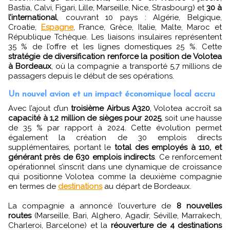
Bastia, Calvi, Figari, Lille, Marseille, Nice, Strasbourg) et
30 à
l’international
, couvrant 10 pays : Algérie, Belgique,
Croatie,
Espagne
, France, Grèce, Italie, Malte, Maroc et
République Tchèque. Les liaisons insulaires représentent
35 % de l’offre et les lignes domestiques 25 %. Cette
stratégie de diversification renforce la position de Volotea
à Bordeaux
, où la compagnie a transporté 5,7 millions de
passagers depuis le début de ses opérations.
Un nouvel avion et un impact économique local accru
Avec l’ajout d’un
troisième Airbus A320
, Volotea accroît sa
capacité à 1,2 million de sièges pour 2025
, soit une hausse
de 35 % par rapport à 2024. Cette évolution permet
également la création de 30 emplois directs
supplémentaires, portant le
total des employés à 110, et
générant près de 630 emplois indirects
. Ce renforcement
opérationnel s’inscrit dans une dynamique de croissance
qui positionne Volotea comme la deuxième compagnie
en termes de
destinations
au départ de Bordeaux.
La compagnie a annoncé l’ouverture de
8 nouvelles
routes
(Marseille, Bari, Alghero, Agadir, Séville, Marrakech,
Charleroi, Barcelone) et la
réouverture de 4 destinations