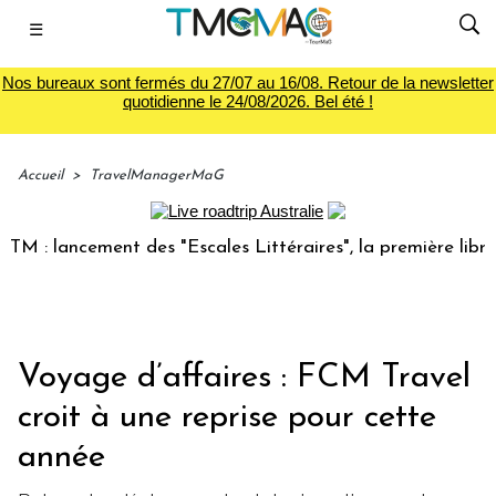
☰
Nos bureaux sont fermés du 27/07 au 16/08. Retour de la newsletter
quotidienne le 24/08/2026. Bel été !
Accueil
>
TravelManagerMaG
 lancement des "Escales Littéraires", la première librairie 
Voyage d’affaires : FCM Travel
croit à une reprise pour cette
année