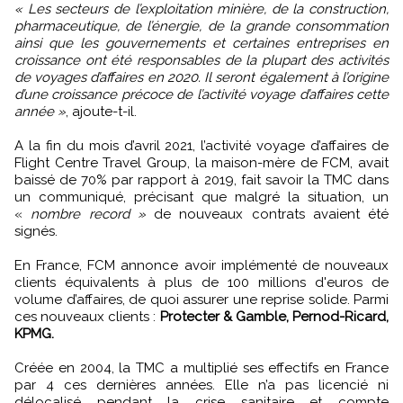
« Les secteurs de l’exploitation minière, de la construction,
pharmaceutique, de l’énergie, de la grande consommation
ainsi que les gouvernements et certaines entreprises en
croissance ont été responsables de la plupart des activités
de voyages d’affaires en 2020. Il seront également à l’origine
d’une croissance précoce de l’activité voyage d’affaires cette
année »
, ajoute-t-il.
A la fin du mois d’avril 2021, l’activité voyage d’affaires de
Flight Centre Travel Group, la maison-mère de FCM, avait
baissé de 70% par rapport à 2019, fait savoir la TMC dans
un communiqué, précisant que malgré la situation, un
«
nombre record »
de nouveaux contrats avaient été
signés.
En France, FCM annonce avoir implémenté de nouveaux
clients équivalents à plus de 100 millions d'euros de
volume d’affaires, de quoi assurer une reprise solide. Parmi
ces nouveaux clients :
Protecter & Gamble, Pernod-Ricard,
KPMG.
Créée en 2004, la TMC a multiplié ses effectifs en France
par 4 ces dernières années. Elle n’a pas licencié ni
délocalisé pendant la crise sanitaire et compte