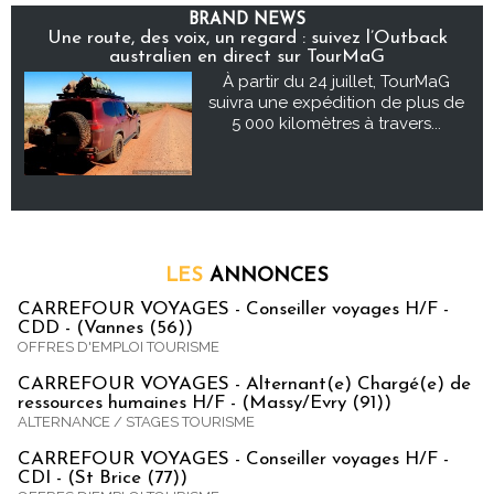
BRAND NEWS
Une route, des voix, un regard : suivez l’Outback
australien en direct sur TourMaG
À partir du 24 juillet, TourMaG
suivra une expédition de plus de
5 000 kilomètres à travers...
LES
ANNONCES
CARREFOUR VOYAGES - Conseiller voyages H/F -
CDD - (Vannes (56))
OFFRES D'EMPLOI TOURISME
CARREFOUR VOYAGES - Alternant(e) Chargé(e) de
ressources humaines H/F - (Massy/Evry (91))
ALTERNANCE / STAGES TOURISME
CARREFOUR VOYAGES - Conseiller voyages H/F -
CDI - (St Brice (77))