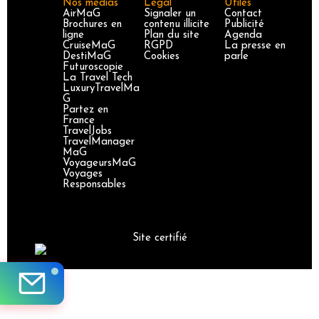
Nos médias
Légal
Utiles
AirMaG
Signaler un
Contact
Brochures en
contenu illicite
Publicité
ligne
Plan du site
Agenda
CruiseMaG
RGPD
La presse en
DestiMaG
Cookies
parle
Futuroscopie
La Travel Tech
LuxuryTravelMa
G
Partez en
France
TravelJobs
TravelManager
MaG
VoyageursMaG
Voyages
Responsables
Site certifié