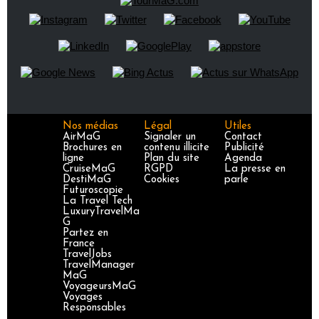
Nos médias
Légal
Utiles
AirMaG
Signaler un
Contact
Brochures en
contenu illicite
Publicité
ligne
Plan du site
Agenda
CruiseMaG
RGPD
La presse en
DestiMaG
Cookies
parle
Futuroscopie
La Travel Tech
LuxuryTravelMa
G
Partez en
France
TravelJobs
TravelManager
MaG
VoyageursMaG
Voyages
Responsables