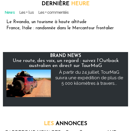
DERNIÈRE
HEURE
News
Les + lus
Les + commentés
Le Rwanda, un tourisme à haute altitude
France, Italie : randonnée dans le Mercantour frontalier
BRAND NEWS
Une route, des voix, un regard : suivez l’Outback
australien en direct sur TourMaG
À partir du 24 juillet, TourMaG
suivra une expédition de plus de
5 000 kilomètres à travers...
LES
ANNONCES