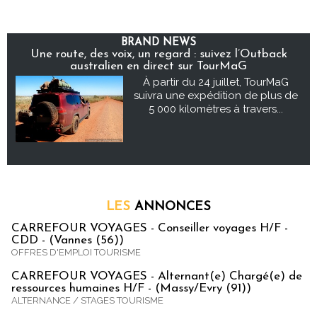
BRAND NEWS
Une route, des voix, un regard : suivez l’Outback
australien en direct sur TourMaG
À partir du 24 juillet, TourMaG
suivra une expédition de plus de
5 000 kilomètres à travers...
LES
ANNONCES
CARREFOUR VOYAGES - Conseiller voyages H/F -
CDD - (Vannes (56))
OFFRES D'EMPLOI TOURISME
CARREFOUR VOYAGES - Alternant(e) Chargé(e) de
ressources humaines H/F - (Massy/Evry (91))
ALTERNANCE / STAGES TOURISME