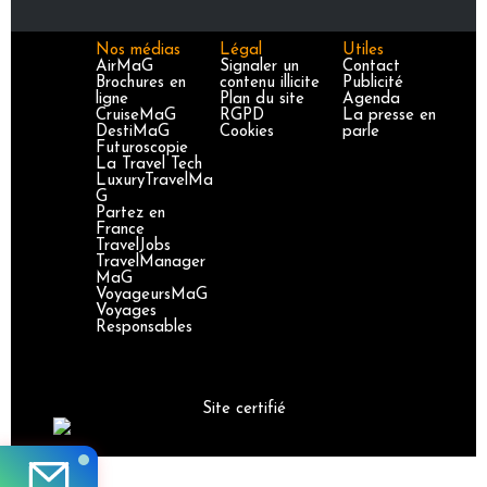
Nos médias
Légal
Utiles
AirMaG
Signaler un
Contact
Brochures en
contenu illicite
Publicité
ligne
Plan du site
Agenda
CruiseMaG
RGPD
La presse en
DestiMaG
Cookies
parle
Futuroscopie
La Travel Tech
LuxuryTravelMa
G
Partez en
France
TravelJobs
TravelManager
MaG
VoyageursMaG
Voyages
Responsables
Site certifié