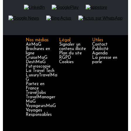
Nos médias
Légal
Utiles
AirMaG
Signaler un
Contact
Brochures en
contenu illicite
Publicité
ligne
Plan du site
Agenda
CruiseMaG
RGPD
La presse en
DestiMaG
Cookies
parle
Futuroscopie
La Travel Tech
LuxuryTravelMa
G
Partez en
France
TravelJobs
TravelManager
MaG
VoyageursMaG
Voyages
Responsables