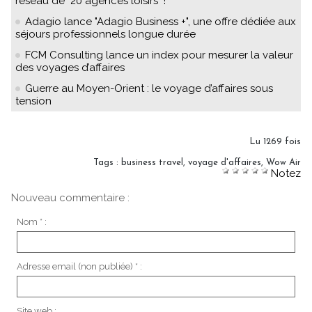
réseau de "20 agences loisirs" !
Adagio lance "Adagio Business +", une offre dédiée aux
séjours professionnels longue durée
FCM Consulting lance un index pour mesurer la valeur
des voyages d’affaires
Guerre au Moyen-Orient : le voyage d’affaires sous
tension
Lu 1269 fois
Tags
:
business travel
,
voyage d'affaires
,
Wow Air
Notez
Nouveau commentaire :
Nom * :
Adresse email (non publiée) * :
Site web :