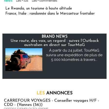
News
Les + lus
Les + commentés
Le Rwanda, un tourisme à haute altitude
France, Italie : randonnée dans le Mercantour frontalier
BRAND NEWS
Une route, des voix, un regard : suivez l’Outback
australien en direct sur TourMaG
À partir du 24 juillet, TourMaG
suivra une expédition de plus de
5 000 kilomètres à travers...
LES
ANNONCES
CARREFOUR VOYAGES - Conseiller voyages H/F -
CDD - (Vannes (56))
OFFRES D'EMPLOI TOURISME